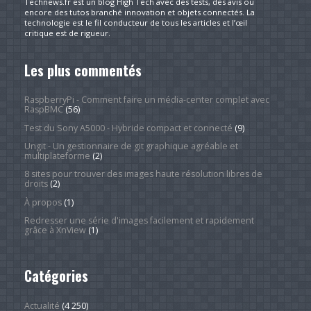
Technews.fr est un blog High Tech avec des tests, des avis ou
encore des tutos branché innovation et objets connectés. La
technologie est le fil conducteur de tous les articles et l’œil
critique est de rigueur.
Les plus commentés
RaspberryPi - Comment faire un média-center complet avec
RaspBMC
(56)
Test du Sony A5000 - Hybride compact et connecté
(9)
Ungit - Un gestionnaire de git graphique agréable et
multiplateforme
(2)
8 sites pour trouver des images haute résolution libres de
droits
(2)
À propos
(1)
Redresser une série d'images facilement et rapidement
grâce à XnView
(1)
Catégories
Actualité
(4 250)