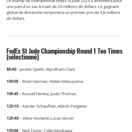
Le champ de championnat FedEx St Jude 2025 s'affrontera pour
une part d'un sac à main de 20 millions de dollars. Le gagnant
global de dimanche remportera un premier prix de 3,6 millions
de dollars.
FedEx St Jude Championship Round 1 Tee Times
(sélectionné)
8h40
– Jordan Spieth, Wyndham Clark
10h05
– Brian Harman, Hideki Matsuyama
10h45
– Russell Henley, Justin Thomas
12h10
– Xander Schauffele, Aldrich Potgieter
12h40
– Viktor Hovland, Lucas Glover
13h05
– Nick Taylor, Collin Morikawa