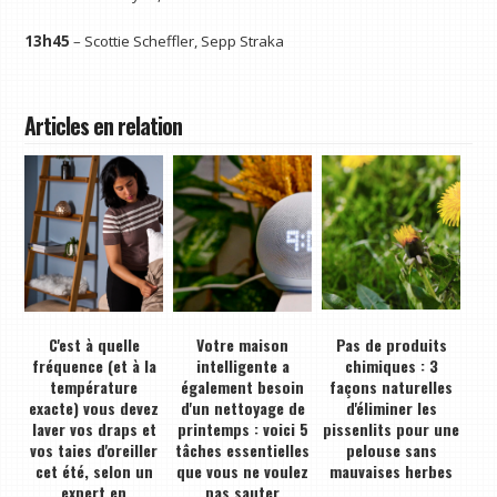
13h45
– Scottie Scheffler, Sepp Straka
Articles en relation
C'est à quelle
Votre maison
Pas de produits
fréquence (et à la
intelligente a
chimiques : 3
température
également besoin
façons naturelles
exacte) vous devez
d'un nettoyage de
d'éliminer les
laver vos draps et
printemps : voici 5
pissenlits pour une
vos taies d'oreiller
tâches essentielles
pelouse sans
cet été, selon un
que vous ne voulez
mauvaises herbes
expert en
pas sauter