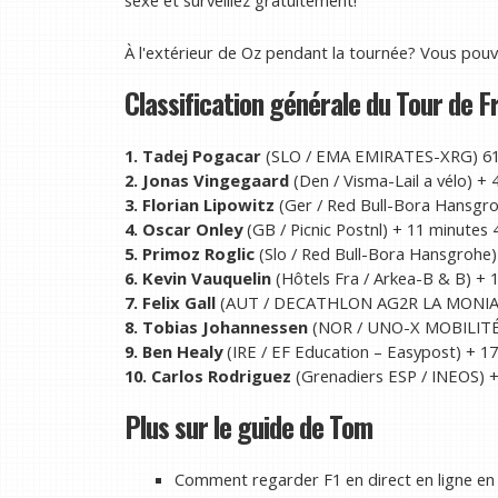
sexe et surveillez gratuitement!
À l'extérieur de Oz pendant la tournée? Vous pouve
Classification générale du Tour de F
1. Tadej Pogacar
(SLO / EMA EMIRATES-XRG) 61 
2. Jonas Vingegaard
(Den / Visma-Lail a vélo) +
3. Florian Lipowitz
(Ger / Red Bull-Bora Hansgro
4. Oscar Onley
(GB / Picnic Postnl) + 11 minutes
5. Primoz Roglic
(Slo / Red Bull-Bora Hansgrohe)
6. Kevin Vauquelin
(Hôtels Fra / Arkea-B & B) +
7. Felix Gall
(AUT / DECATHLON AG2R LA MONIALE
8. Tobias Johannessen
(NOR / UNO-X MOBILITÉ)
9. Ben Healy
(IRE / EF Education – Easypost) + 1
10. Carlos Rodriguez
(Grenadiers ESP / INEOS) 
Plus sur le guide de Tom
Comment regarder F1 en direct en ligne en 