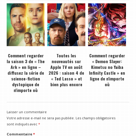
Comment regarder
Toutes les
Comment regarder
la saison 3 de « The
nouveautés sur
« Demon Slayer:
Ark » en ligne –
Apple TV en août
Kimetsu no Yaiba
diffusez la série de
2026 : saison 4 de
Infinity Castle » en
science-fiction
« Ted Lasso » et
ligne de n'importe
dystopique de
bien plus encore
où
n'importe où
Laisser un commentaire
Votre adresse e-mail ne sera pas publiée.
Les champs obligatoires
sont indiqués avec
*
Commentaire
*