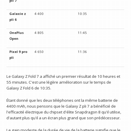
pli 7
Galaxie z
4 400
10:35
pli 6
OnePlus
4 805
11:45
Open
Pixel 9 pro
4 650
11:36
pli
Le Galaxy Z Fold 7 a affiché un premier résultat de 10 heures et
55 minutes. C'est une légère amélioration sur le temps de
Galaxy Z Fold 6 de 10:35.
Étant donné que les deux téléphones ont la même batterie de
4400 mAh, nous pensons que le Galaxy Z pli 7 a bénéficié de
l'efficacité électrique du chipset d'élite Snapdragon 8 qu'il utilise,
d'autant plus qu'il a un écran plus grand que son prédécesseur.
Le gain modeste de la durée de vie de la batterie signifie que le