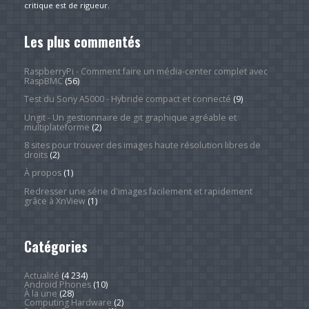
critique est de rigueur.
Les plus commentés
RaspberryPi - Comment faire un média-center complet avec
RaspBMC
(56)
Test du Sony A5000 - Hybride compact et connecté
(9)
Ungit - Un gestionnaire de git graphique agréable et
multiplateforme
(2)
8 sites pour trouver des images haute résolution libres de
droits
(2)
À propos
(1)
Redresser une série d'images facilement et rapidement
grâce à XnView
(1)
Catégories
Actualité
(4 234)
Android Phones
(10)
À la une
(28)
Computing Hardware
(2)