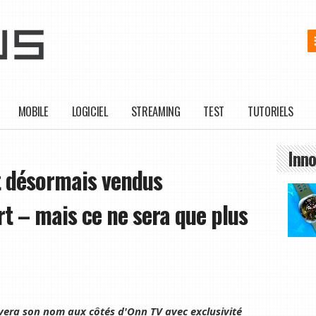
MOBILE
LOGICIEL
STREAMING
TEST
TUTORIELS
Inno
nt désormais vendus
t – mais ce ne sera que plus
rvera son nom aux côtés d'Onn TV avec exclusivité