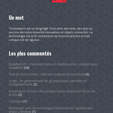
Un mot
Technews.fr est un blog High Tech avec des tests, des avis ou
encore des tutos branché innovation et objets connectés. La
technologie est le fil conducteur de tous les articles et l’œil
critique est de rigueur.
Les plus commentés
RaspberryPi - Comment faire un média-center complet avec
RaspBMC
(56)
Test du Sony A5000 - Hybride compact et connecté
(9)
Ungit - Un gestionnaire de git graphique agréable et
multiplateforme
(2)
8 sites pour trouver des images haute résolution libres de
droits
(2)
À propos
(1)
Redresser une série d'images facilement et rapidement
grâce à XnView
(1)