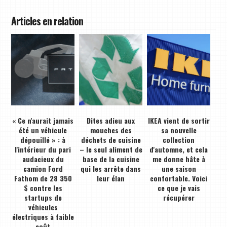
Articles en relation
« Ce n'aurait jamais
Dites adieu aux
IKEA vient de sortir
été un véhicule
mouches des
sa nouvelle
dépouillé » : à
déchets de cuisine
collection
l'intérieur du pari
– le seul aliment de
d'automne, et cela
audacieux du
base de la cuisine
me donne hâte à
camion Ford
qui les arrête dans
une saison
Fathom de 28 350
leur élan
confortable. Voici
$ contre les
ce que je vais
startups de
récupérer
véhicules
électriques à faible
coût