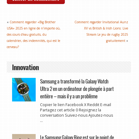
«
Comment regarder «Big Brother
Comment regarder Invitational Aunz
USA» 2025 en ligne de n'importe où,
XV vs British & Irish Lions: Live
des cours d'eau gratuits, du
Stream Le jeu de rugby 2025
calendrier, des indemnités, qui est le
gratuitement
»
cerveau?
Innovation
Samsung a transformé la Galaxy Watch
Ultra 2 en un ordinateur de plongée à part
entière – mais il y a un problème
Copier le lien Facebook X Reddit E-mail
Partagez cet article 0 Rejoignez la
conversation Suivez-nous Ajoutez-nous
...
Le Samsung Galaxy Ring est sur le point de