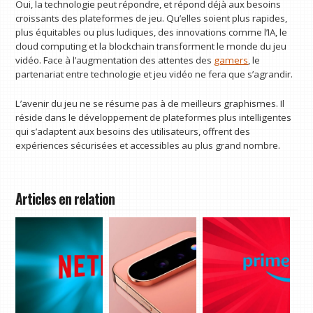
Oui, la technologie peut répondre, et répond déjà aux besoins
croissants des plateformes de jeu. Qu’elles soient plus rapides,
plus équitables ou plus ludiques, des innovations comme l’IA, le
cloud computing et la blockchain transforment le monde du jeu
vidéo. Face à l’augmentation des attentes des
gamers
, le
partenariat entre technologie et jeu vidéo ne fera que s’agrandir.
L’avenir du jeu ne se résume pas à de meilleurs graphismes. Il
réside dans le développement de plateformes plus intelligentes
qui s’adaptent aux besoins des utilisateurs, offrent des
expériences sécurisées et accessibles au plus grand nombre.
Articles en relation