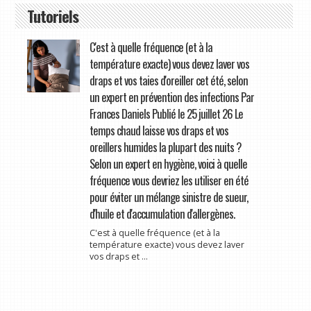
Tutoriels
C'est à quelle fréquence (et à la
température exacte) vous devez laver vos
draps et vos taies d'oreiller cet été, selon
un expert en prévention des infections Par
Frances Daniels Publié le 25 juillet 26 Le
temps chaud laisse vos draps et vos
oreillers humides la plupart des nuits ?
Selon un expert en hygiène, voici à quelle
fréquence vous devriez les utiliser en été
pour éviter un mélange sinistre de sueur,
d'huile et d'accumulation d'allergènes.
C'est à quelle fréquence (et à la
température exacte) vous devez laver
vos draps et ...