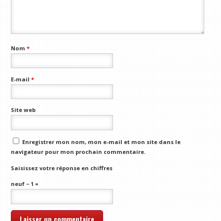
Nom
*
E-mail
*
Site web
Enregistrer mon nom, mon e-mail et mon site dans le
navigateur pour mon prochain commentaire.
Saisissez votre réponse en chiffres
neuf − 1 =