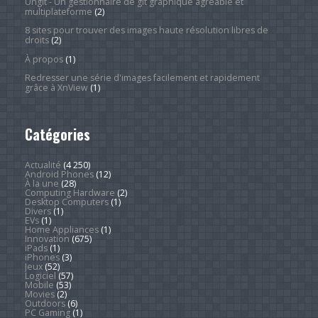
Ungit - Un gestionnaire de git graphique agréable et
multiplateforme
(2)
8 sites pour trouver des images haute résolution libres de
droits
(2)
À propos
(1)
Redresser une série d'images facilement et rapidement
grâce à XnView
(1)
Catégories
Actualité
(4 250)
Android Phones
(12)
À la une
(28)
Computing Hardware
(2)
Desktop Computers
(1)
Divers
(1)
EVs
(1)
Home Appliances
(1)
Innovation
(675)
iPads
(1)
iPhones
(3)
Jeux
(52)
Logiciel
(57)
Mobile
(53)
Movies
(2)
Outdoors
(6)
PC Gaming
(1)