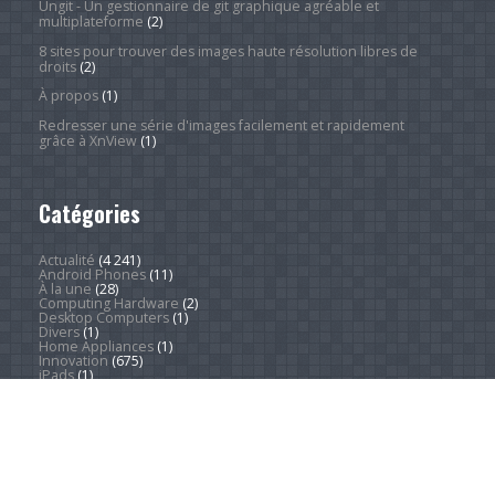
Ungit - Un gestionnaire de git graphique agréable et
multiplateforme
(2)
8 sites pour trouver des images haute résolution libres de
droits
(2)
À propos
(1)
Redresser une série d'images facilement et rapidement
grâce à XnView
(1)
Catégories
Actualité
(4 241)
Android Phones
(11)
À la une
(28)
Computing Hardware
(2)
Desktop Computers
(1)
Divers
(1)
Home Appliances
(1)
Innovation
(675)
iPads
(1)
iPhones
(3)
Jeux
(52)
Logiciel
(57)
Mobile
(53)
Movies
(2)
Outdoors
(5)
PC Gaming
(1)
Sleep
(2)