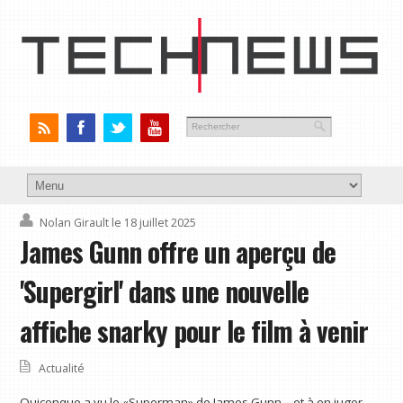
Nolan Girault
le 18 juillet 2025
James Gunn offre un aperçu de
'Supergirl' dans une nouvelle
affiche snarky pour le film à venir
Actualité
Quiconque a vu le «Superman» de James Gunn – et à en juger