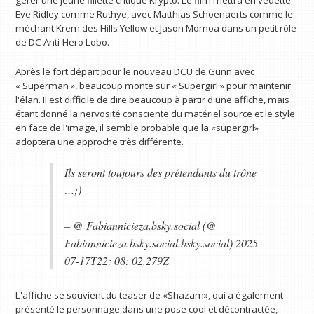
gérer une jeune fillette critique Krypto. Le film mettra en vedette
Eve Ridley comme Ruthye, avec Matthias Schoenaerts comme le
méchant Krem des Hills Yellow et Jason Momoa dans un petit rôle
de DC Anti-Hero Lobo.
Après le fort départ pour le nouveau DCU de Gunn avec
« Superman », beaucoup monte sur « Supergirl » pour maintenir
l'élan. Il est difficile de dire beaucoup à partir d'une affiche, mais
étant donné la nervosité consciente du matériel source et le style
en face de l'image, il semble probable que la «supergirl»
adoptera une approche très différente.
Ils seront toujours des prétendants du trône
…;)
– @ Fabiannicieza.bsky.social (@
Fabiannicieza.bsky.social.bsky.social) 2025-
07-17T22: 08: 02.279Z
L'affiche se souvient du teaser de «Shazam», qui a également
présenté le personnage dans une pose cool et décontractée,