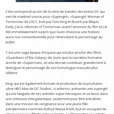
Cela correspond au ton de la série de bandes dessinées DC qui
sert de matériel source pour «Supergirl», «Supergirl: Woman of
Tomorrow» de 2021, écrit par Tom King et illustré par Bilquis
Evely. J'ai lu «Woman of Tomorrow» avant l'annonce du film et j'ai
été immédiatement surpris que Gunn choisisse une histoire
aussi non conventionnelle pour réintroduire le personnage au
public.
C'est une saga épique d'espace qui est plus proche des films
«Guardians of the Galaxy» de Gunn que la narration humaine
ancrée de «Superman», et cela devrait contribuer grandement à
distinguer le personnage de son homologue masculin plus
célèbre.
King, qui est également écrivain et producteur de la prochaine
série HBO Max de DC Studios, «Lanterns», présente une supergirl
qui est fatiguée de ses activités super-héroïques et se lance dans
une cintreuse intergalactique, seulement pour être entraînée
dans une mission de vengeance pour une jeune fille
extraterrestre nommée Ruthye Marye Knoll, tout en essayant de