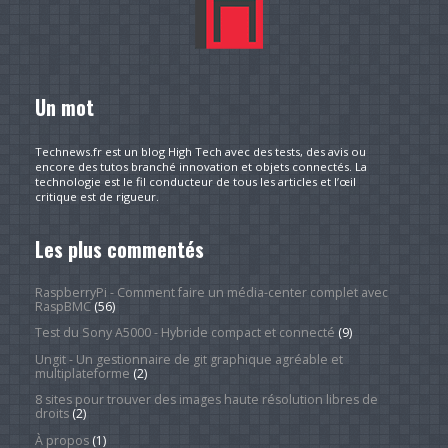
Un mot
Technews.fr est un blog High Tech avec des tests, des avis ou
encore des tutos branché innovation et objets connectés. La
technologie est le fil conducteur de tous les articles et l’œil
critique est de rigueur.
Les plus commentés
RaspberryPi - Comment faire un média-center complet avec
RaspBMC
(56)
Test du Sony A5000 - Hybride compact et connecté
(9)
Ungit - Un gestionnaire de git graphique agréable et
multiplateforme
(2)
8 sites pour trouver des images haute résolution libres de
droits
(2)
À propos
(1)