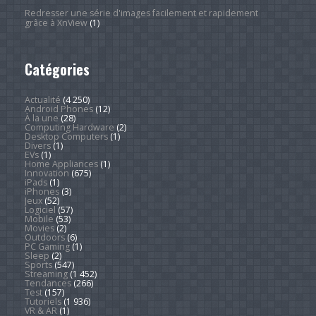
Redresser une série d'images facilement et rapidement
grâce à XnView
(1)
Catégories
Actualité
(4 250)
Android Phones
(12)
À la une
(28)
Computing Hardware
(2)
Desktop Computers
(1)
Divers
(1)
EVs
(1)
Home Appliances
(1)
Innovation
(675)
iPads
(1)
iPhones
(3)
Jeux
(52)
Logiciel
(57)
Mobile
(53)
Movies
(2)
Outdoors
(6)
PC Gaming
(1)
Sleep
(2)
Sports
(547)
Streaming
(1 452)
Tendances
(266)
Test
(157)
Tutoriels
(1 936)
VR & AR
(1)