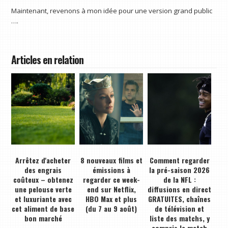
Maintenant, revenons à mon idée pour une version grand public
….
Articles en relation
Arrêtez d'acheter
8 nouveaux films et
Comment regarder
des engrais
émissions à
la pré-saison 2026
coûteux – obtenez
regarder ce week-
de la NFL :
une pelouse verte
end sur Netflix,
diffusions en direct
et luxuriante avec
HBO Max et plus
GRATUITES, chaînes
cet aliment de base
(du 7 au 9 août)
de télévision et
bon marché
liste des matchs, y
compris le match