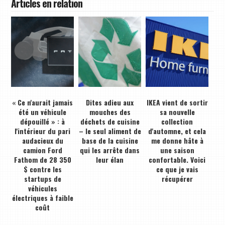
Articles en relation
« Ce n'aurait jamais
Dites adieu aux
IKEA vient de sortir
été un véhicule
mouches des
sa nouvelle
dépouillé » : à
déchets de cuisine
collection
l'intérieur du pari
– le seul aliment de
d'automne, et cela
audacieux du
base de la cuisine
me donne hâte à
camion Ford
qui les arrête dans
une saison
Fathom de 28 350
leur élan
confortable. Voici
$ contre les
ce que je vais
startups de
récupérer
véhicules
électriques à faible
coût