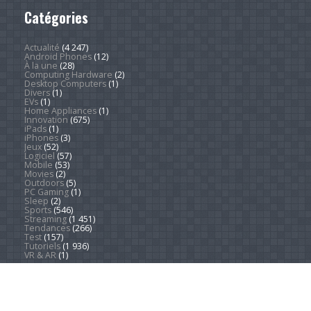
Catégories
Actualité
(4 247)
Android Phones
(12)
À la une
(28)
Computing Hardware
(2)
Desktop Computers
(1)
Divers
(1)
EVs
(1)
Home Appliances
(1)
Innovation
(675)
iPads
(1)
iPhones
(3)
Jeux
(52)
Logiciel
(57)
Mobile
(53)
Movies
(2)
Outdoors
(5)
PC Gaming
(1)
Sleep
(2)
Sports
(546)
Streaming
(1 451)
Tendances
(266)
Test
(157)
Tutoriels
(1 936)
VR & AR
(1)
Copyright © 2026. Technews.fr