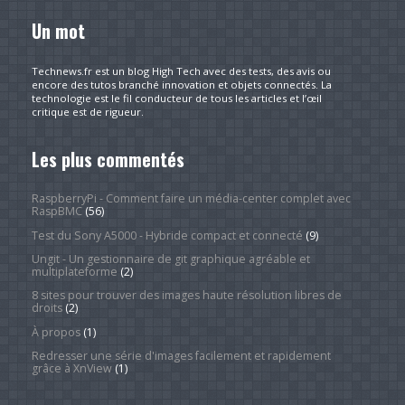
Un mot
Technews.fr est un blog High Tech avec des tests, des avis ou
encore des tutos branché innovation et objets connectés. La
technologie est le fil conducteur de tous les articles et l’œil
critique est de rigueur.
Les plus commentés
RaspberryPi - Comment faire un média-center complet avec
RaspBMC
(56)
Test du Sony A5000 - Hybride compact et connecté
(9)
Ungit - Un gestionnaire de git graphique agréable et
multiplateforme
(2)
8 sites pour trouver des images haute résolution libres de
droits
(2)
À propos
(1)
Redresser une série d'images facilement et rapidement
grâce à XnView
(1)