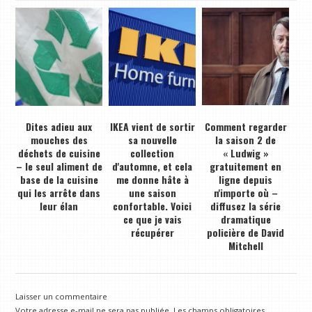
Dites adieu aux
IKEA vient de sortir
Comment regarder
mouches des
sa nouvelle
la saison 2 de
déchets de cuisine
collection
« Ludwig »
– le seul aliment de
d'automne, et cela
gratuitement en
base de la cuisine
me donne hâte à
ligne depuis
qui les arrête dans
une saison
n'importe où –
leur élan
confortable. Voici
diffusez la série
ce que je vais
dramatique
récupérer
policière de David
Mitchell
Laisser un commentaire
Votre adresse e-mail ne sera pas publiée.
Les champs obligatoires