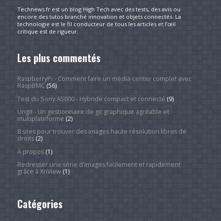
Technews.fr est un blog High Tech avec des tests, des avis ou
encore des tutos branché innovation et objets connectés. La
technologie est le fil conducteur de tous les articles et l’œil
critique est de rigueur.
Les plus commentés
RaspberryPi - Comment faire un média-center complet avec
RaspBMC
(56)
Test du Sony A5000 - Hybride compact et connecté
(9)
Ungit - Un gestionnaire de git graphique agréable et
multiplateforme
(2)
8 sites pour trouver des images haute résolution libres de
droits
(2)
À propos
(1)
Redresser une série d'images facilement et rapidement
grâce à XnView
(1)
Catégories