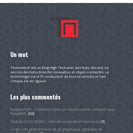
Un mot
Technews.fr est un blog High Tech avec des tests, des avis ou
encore des tutos branché innovation et objets connectés. La
technologie est le fil conducteur de tous les articles et l’œil
critique est de rigueur.
Les plus commentés
RaspberryPi - Comment faire un média-center complet avec
RaspBMC
(56)
Test du Sony A5000 - Hybride compact et connecté
(9)
Ungit - Un gestionnaire de git graphique agréable et