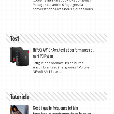
Copier le lien Facebook X Reddit E-mail
Partagez cet article 0 Rejoignez la
conversation Suivez-nous Ajoutez-nous
...
Test
NiPoGi AM16 : Avis, test et performances du
mini PC Ryzen
Fatigué des ordinateurs de bureau
encombrants et énergivores ? Voici le
NiPoGi AM16 : ce ...
Tutoriels
C'est à quelle fréquence (et à la
température exacte) vous devez laver vos