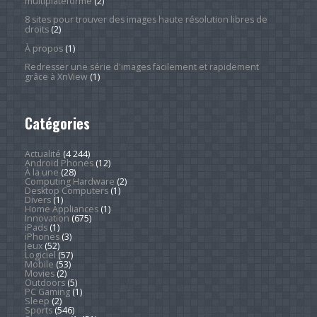
multiplateforme
(2)
8 sites pour trouver des images haute résolution libres de
droits
(2)
À propos
(1)
Redresser une série d'images facilement et rapidement
grâce à XnView
(1)
Catégories
Actualité
(4 244)
Android Phones
(12)
À la une
(28)
Computing Hardware
(2)
Desktop Computers
(1)
Divers
(1)
Home Appliances
(1)
Innovation
(675)
iPads
(1)
iPhones
(3)
Jeux
(52)
Logiciel
(57)
Mobile
(53)
Movies
(2)
Outdoors
(5)
PC Gaming
(1)
Sleep
(2)
Sports
(546)