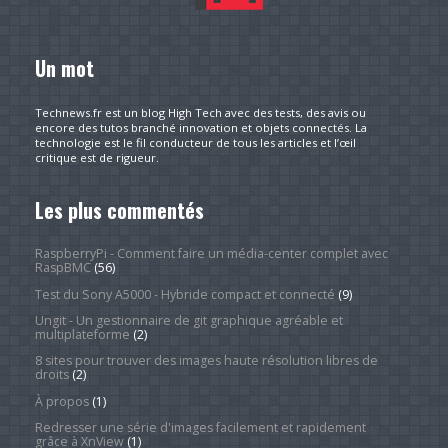
Un mot
Technews.fr est un blog High Tech avec des tests, des avis ou
encore des tutos branché innovation et objets connectés. La
technologie est le fil conducteur de tous les articles et l’œil
critique est de rigueur.
Les plus commentés
RaspberryPi - Comment faire un média-center complet avec
RaspBMC
(56)
Test du Sony A5000 - Hybride compact et connecté
(9)
Ungit - Un gestionnaire de git graphique agréable et
multiplateforme
(2)
8 sites pour trouver des images haute résolution libres de
droits
(2)
À propos
(1)
Redresser une série d'images facilement et rapidement
grâce à XnView
(1)