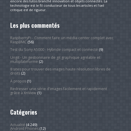
encore des tutos branché innovation et objets connectés. La
technologie est le fil conducteur de tous les articles et l’œil
critique est de rigueur.
Les plus commentés
RaspberryPi - Comment faire un média-center complet avec
RaspBMC
(56)
Test du Sony A5000 - Hybride compact et connecté
(9)
Ungit - Un gestionnaire de git graphique agréable et
multiplateforme
(2)
8 sites pour trouver des images haute résolution libres de
droits
(2)
À propos
(1)
Redresser une série d'images facilement et rapidement
grâce à XnView
(1)
Catégories
Actualité
(4 249)
Android Phones
(12)