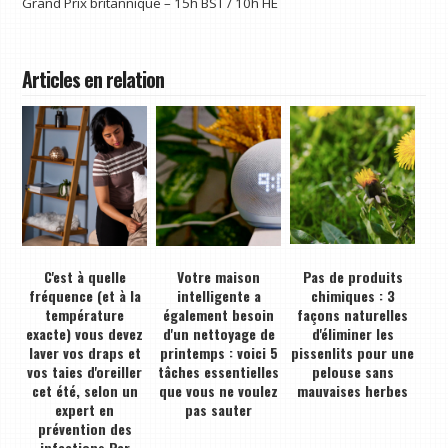
Grand Prix britannique – 15h BST / 10h HE
Articles en relation
C'est à quelle
Votre maison
Pas de produits
fréquence (et à la
intelligente a
chimiques : 3
température
également besoin
façons naturelles
exacte) vous devez
d'un nettoyage de
d'éliminer les
laver vos draps et
printemps : voici 5
pissenlits pour une
vos taies d'oreiller
tâches essentielles
pelouse sans
cet été, selon un
que vous ne voulez
mauvaises herbes
expert en
pas sauter
prévention des
infections Par