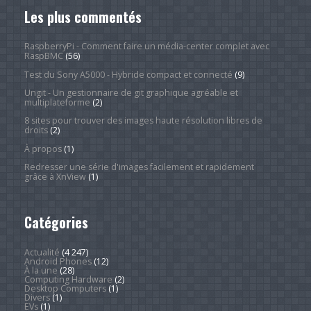
Les plus commentés
RaspberryPi - Comment faire un média-center complet avec
RaspBMC
(56)
Test du Sony A5000 - Hybride compact et connecté
(9)
Ungit - Un gestionnaire de git graphique agréable et
multiplateforme
(2)
8 sites pour trouver des images haute résolution libres de
droits
(2)
À propos
(1)
Redresser une série d'images facilement et rapidement
grâce à XnView
(1)
Catégories
Actualité
(4 247)
Android Phones
(12)
À la une
(28)
Computing Hardware
(2)
Desktop Computers
(1)
Divers
(1)
EVs
(1)