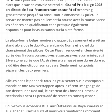
alors que la saison estivale se rend au
Grand Prix belge 2025
en direct de Spa-Francorchamps sur
Rtbf
streaming
gratuitement, jusqu'à sa conclusion le dimanche 27 juillet. Le
service ne montre pas seulement la course avec la course Sprint,
les séances de qualification et de pratique également
disponibles pour la visualisation sur la plate-forme.
La plate-forme belge montrera chaque dépassement et arrêt au
stand alors que le duo McLaren Lando Norris et le chef du
championnat des pilotes, Oscar Piastri, renouvellent leur rivalité
après des finitions consécutives et successives et un mini-spat à
Silverstone après que l'Australien ait ramassé une durée dure et
a dû être démoli pour son cadavre. Seulement huit points
séparent les deux premiers.
Ailleurs dans le paddock, tous les yeux seront sur le champion du
monde en titre Max Verstappen après le récent limogeage de
son directeur de Red Bull, le directeur de Christian Horner. Le
Néerlandais sera-t-il persuadé de rester en conséquence?
Pouvez-vous accéder à RTBF aux États-Unis, au Royaume-Uni et
au Canada? Lisez la suite et nous vous montrerons comment