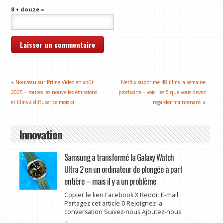
8 + douze =
«
Nouveau sur Prime Video en août
Netflix supprime 48 films la semaine
2025 – toutes les nouvelles émissions
prochaine – voici les 5 que vous devez
et films à diffuser ce mois-ci
regarder maintenant
»
Innovation
Samsung a transformé la Galaxy Watch
Ultra 2 en un ordinateur de plongée à part
entière – mais il y a un problème
Copier le lien Facebook X Reddit E-mail
Partagez cet article 0 Rejoignez la
conversation Suivez-nous Ajoutez-nous
...