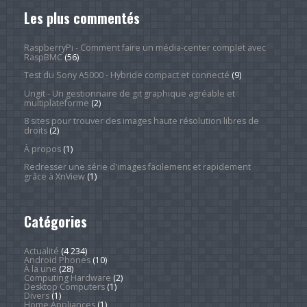
Les plus commentés
RaspberryPi - Comment faire un média-center complet avec
RaspBMC
(56)
Test du Sony A5000 - Hybride compact et connecté
(9)
Ungit - Un gestionnaire de git graphique agréable et
multiplateforme
(2)
8 sites pour trouver des images haute résolution libres de
droits
(2)
À propos
(1)
Redresser une série d'images facilement et rapidement
grâce à XnView
(1)
Catégories
Actualité
(4 234)
Android Phones
(10)
À la une
(28)
Computing Hardware
(2)
Desktop Computers
(1)
Divers
(1)
Home Appliances
(1)