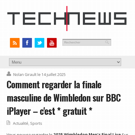
Nolan Girault
le 14 juillet 2025
Comment regarder la finale
masculine de Wimbledon sur BBC
iPlayer – c'est * gratuit *
Actualité
,
Sports
Vous pouvez regarder le
2025 Wimbledon Men's Final Live
Sur