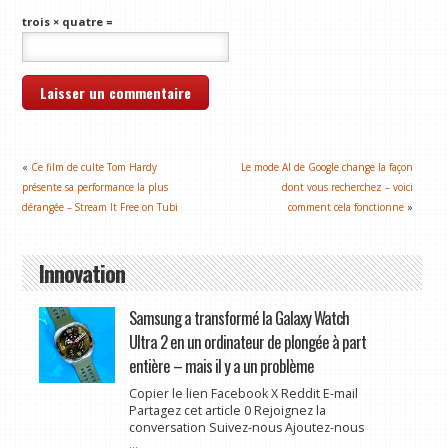
trois × quatre =
«
Ce film de culte Tom Hardy
Le mode AI de Google change la façon
présente sa performance la plus
dont vous recherchez – voici
dérangée – Stream It Free on Tubi
comment cela fonctionne
»
Innovation
Samsung a transformé la Galaxy Watch
Ultra 2 en un ordinateur de plongée à part
entière – mais il y a un problème
Copier le lien Facebook X Reddit E-mail
Partagez cet article 0 Rejoignez la
conversation Suivez-nous Ajoutez-nous
...