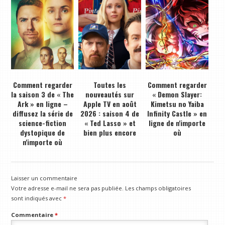
Comment regarder
Toutes les
Comment regarder
la saison 3 de « The
nouveautés sur
« Demon Slayer:
Ark » en ligne –
Apple TV en août
Kimetsu no Yaiba
diffusez la série de
2026 : saison 4 de
Infinity Castle » en
science-fiction
« Ted Lasso » et
ligne de n'importe
dystopique de
bien plus encore
où
n'importe où
Laisser un commentaire
Votre adresse e-mail ne sera pas publiée.
Les champs obligatoires
sont indiqués avec
*
Commentaire
*