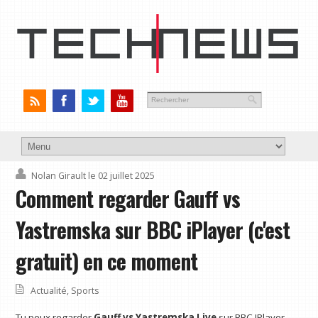
Nolan Girault
le 02 juillet 2025
Comment regarder Gauff vs
Yastremska sur BBC iPlayer (c'est
gratuit) en ce moment
Actualité
,
Sports
Tu peux regarder
Gauff vs Yastremska Live
sur BBC IPlayer,