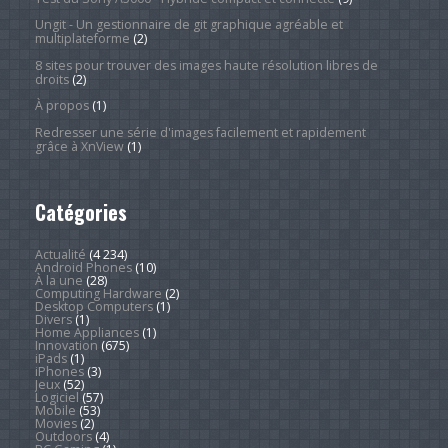
Ungit - Un gestionnaire de git graphique agréable et
multiplateforme
(2)
8 sites pour trouver des images haute résolution libres de
droits
(2)
À propos
(1)
Redresser une série d'images facilement et rapidement
grâce à XnView
(1)
Catégories
Actualité
(4 234)
Android Phones
(10)
À la une
(28)
Computing Hardware
(2)
Desktop Computers
(1)
Divers
(1)
Home Appliances
(1)
Innovation
(675)
iPads
(1)
iPhones
(3)
Jeux
(52)
Logiciel
(57)
Mobile
(53)
Movies
(2)
Outdoors
(4)