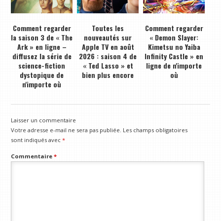
Comment regarder
Toutes les
Comment regarder
la saison 3 de « The
nouveautés sur
« Demon Slayer:
Ark » en ligne –
Apple TV en août
Kimetsu no Yaiba
diffusez la série de
2026 : saison 4 de
Infinity Castle » en
science-fiction
« Ted Lasso » et
ligne de n'importe
dystopique de
bien plus encore
où
n'importe où
Laisser un commentaire
Votre adresse e-mail ne sera pas publiée.
Les champs obligatoires
sont indiqués avec
*
Commentaire
*