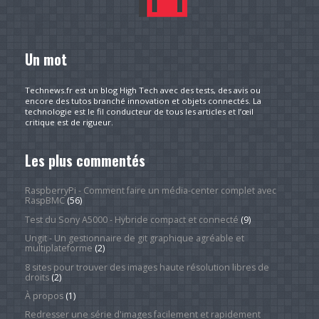
Un mot
Technews.fr est un blog High Tech avec des tests, des avis ou
encore des tutos branché innovation et objets connectés. La
technologie est le fil conducteur de tous les articles et l’œil
critique est de rigueur.
Les plus commentés
RaspberryPi - Comment faire un média-center complet avec
RaspBMC
(56)
Test du Sony A5000 - Hybride compact et connecté
(9)
Ungit - Un gestionnaire de git graphique agréable et
multiplateforme
(2)
8 sites pour trouver des images haute résolution libres de
droits
(2)
À propos
(1)
Redresser une série d'images facilement et rapidement