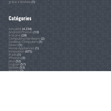
grâce à XnView
(1)
Catégories
Actualité
(4 234)
Android Phones
(10)
À la une
(28)
Computing Hardware
(2)
Desktop Computers
(1)
Divers
(1)
Home Appliances
(1)
Innovation
(675)
iPads
(1)
iPhones
(3)
Jeux
(52)
Logiciel
(57)
Mobile
(53)
Movies
(2)
Outdoors
(4)
PC Gaming
(1)
Sleep
(2)
Sports
(546)
Streaming
(1 444)
Tendances
(266)
Test
(157)
Tutoriels
(1 936)
VR & AR
(1)