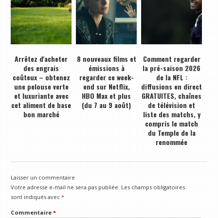
Arrêtez d'acheter
8 nouveaux films et
Comment regarder
des engrais
émissions à
la pré-saison 2026
coûteux – obtenez
regarder ce week-
de la NFL :
une pelouse verte
end sur Netflix,
diffusions en direct
et luxuriante avec
HBO Max et plus
GRATUITES, chaînes
cet aliment de base
(du 7 au 9 août)
de télévision et
bon marché
liste des matchs, y
compris le match
du Temple de la
renommée
Laisser un commentaire
Votre adresse e-mail ne sera pas publiée.
Les champs obligatoires
sont indiqués avec
*
Commentaire
*