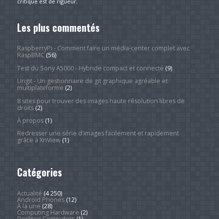
critique est de rigueur.
Les plus commentés
RaspberryPi - Comment faire un média-center complet avec
RaspBMC
(56)
Test du Sony A5000 - Hybride compact et connecté
(9)
Ungit - Un gestionnaire de git graphique agréable et
multiplateforme
(2)
8 sites pour trouver des images haute résolution libres de
droits
(2)
À propos
(1)
Redresser une série d'images facilement et rapidement
grâce à XnView
(1)
Catégories
Actualité
(4 250)
Android Phones
(12)
À la une
(28)
Computing Hardware
(2)
Desktop Computers
(1)