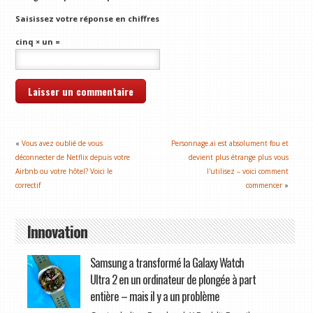
Saisissez votre réponse en chiffres
cinq × un =
«
Vous avez oublié de vous
Personnage.ai est absolument fou et
déconnecter de Netflix depuis votre
devient plus étrange plus vous
Airbnb ou votre hôtel? Voici le
l'utilisez – voici comment
correctif
commencer
»
Innovation
Samsung a transformé la Galaxy Watch
Ultra 2 en un ordinateur de plongée à part
entière – mais il y a un problème