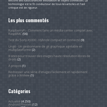
encore des tutos branché innovation et objets connectés. La
technologie est le fil conducteur de tous les articles et l’œil
critique est de rigueur.
Les plus commentés
RaspberryPi - Comment faire un média-center complet avec
RaspBMC
(56)
Test du Sony A5000 - Hybride compact et connecté
(9)
Ungit - Un gestionnaire de git graphique agréable et
multiplateforme
(2)
8 sites pour trouver des images haute résolution libres de
droits
(2)
À propos
(1)
Redresser une série d'images facilement et rapidement
grâce à XnView
(1)
Catégories
Actualité
(4 250)
Android Phones
(12)