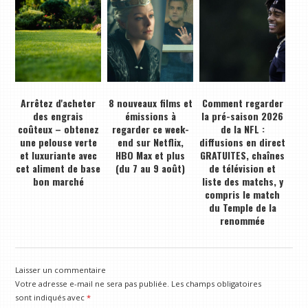
Arrêtez d'acheter
8 nouveaux films et
Comment regarder
des engrais
émissions à
la pré-saison 2026
coûteux – obtenez
regarder ce week-
de la NFL :
une pelouse verte
end sur Netflix,
diffusions en direct
et luxuriante avec
HBO Max et plus
GRATUITES, chaînes
cet aliment de base
(du 7 au 9 août)
de télévision et
bon marché
liste des matchs, y
compris le match
du Temple de la
renommée
Laisser un commentaire
Votre adresse e-mail ne sera pas publiée.
Les champs obligatoires
sont indiqués avec
*