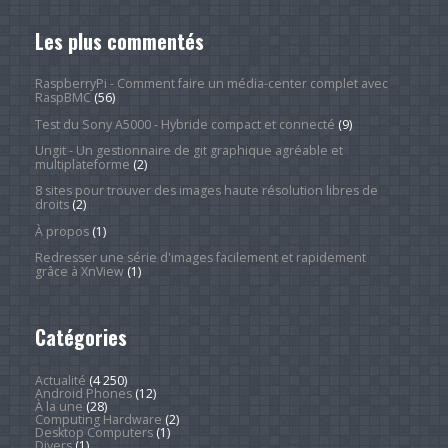
Les plus commentés
RaspberryPi - Comment faire un média-center complet avec
RaspBMC
(56)
Test du Sony A5000 - Hybride compact et connecté
(9)
Ungit - Un gestionnaire de git graphique agréable et
multiplateforme
(2)
8 sites pour trouver des images haute résolution libres de
droits
(2)
À propos
(1)
Redresser une série d'images facilement et rapidement
grâce à XnView
(1)
Catégories
Actualité
(4 250)
Android Phones
(12)
À la une
(28)
Computing Hardware
(2)
Desktop Computers
(1)
Divers
(1)