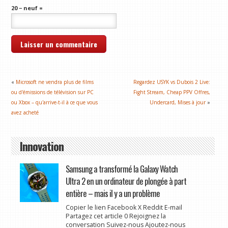
20 − neuf =
«
Microsoft ne vendra plus de films
Regardez USYK vs Dubois 2 Live:
ou d'émissions de télévision sur PC
Fight Stream, Cheap PPV Offres,
ou Xbox – qu'arrive-t-il à ce que vous
Undercard, Mises à jour
»
avez acheté
Innovation
Samsung a transformé la Galaxy Watch
Ultra 2 en un ordinateur de plongée à part
entière – mais il y a un problème
Copier le lien Facebook X Reddit E-mail
Partagez cet article 0 Rejoignez la
conversation Suivez-nous Ajoutez-nous