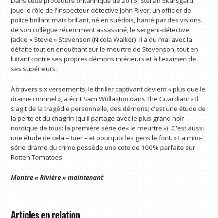
Dans cette procédure britannique de 2015, Stellan Skarsgård
joue le rôle de l'inspecteur-détective John River, un officier de
police brillant mais brillant, né en suédois, hanté par des visions
de son collègue récemment assassiné, le sergent-détective
Jackie « Stevie » Stevenson (Nicola Walker). Il a du mal avec la
défaite tout en enquêtant sur le meurtre de Stevenson, tout en
luttant contre ses propres démons intérieurs et à l'examen de
ses supérieurs.
À travers six versements, le thriller captivant devient « plus que le
drame criminel », a écrit Sam Wollaston dans The Guardian
:
« Il
s'agit de la tragédie personnelle, des démons; c'est une étude de
la perte et du chagrin (qu'il partage avec le plus grand noir
nordique de tous: la première série de« le meurtre »). C'est aussi
une étude de cela – tuer – et pourquoi les gens le font. » La mini-
série drame du crime possède une cote de 100% parfaite sur
Rotten Tomatoes.
Montre «
Rivière
» maintenant
Articles en relation