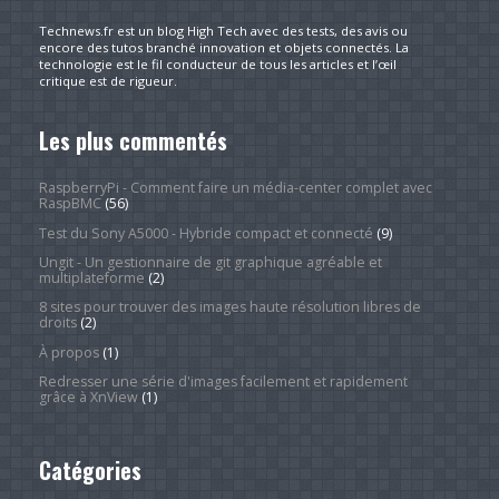
Technews.fr est un blog High Tech avec des tests, des avis ou
encore des tutos branché innovation et objets connectés. La
technologie est le fil conducteur de tous les articles et l’œil
critique est de rigueur.
Les plus commentés
RaspberryPi - Comment faire un média-center complet avec
RaspBMC
(56)
Test du Sony A5000 - Hybride compact et connecté
(9)
Ungit - Un gestionnaire de git graphique agréable et
multiplateforme
(2)
8 sites pour trouver des images haute résolution libres de
droits
(2)
À propos
(1)
Redresser une série d'images facilement et rapidement
grâce à XnView
(1)
Catégories