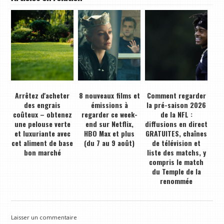
Arrêtez d'acheter
8 nouveaux films et
Comment regarder
des engrais
émissions à
la pré-saison 2026
coûteux – obtenez
regarder ce week-
de la NFL :
une pelouse verte
end sur Netflix,
diffusions en direct
et luxuriante avec
HBO Max et plus
GRATUITES, chaînes
cet aliment de base
(du 7 au 9 août)
de télévision et
bon marché
liste des matchs, y
compris le match
du Temple de la
renommée
Laisser un commentaire