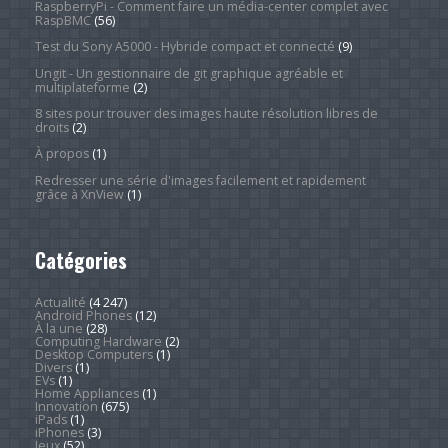
RaspberryPi - Comment faire un média-center complet avec
RaspBMC
(56)
Test du Sony A5000 - Hybride compact et connecté
(9)
Ungit - Un gestionnaire de git graphique agréable et
multiplateforme
(2)
8 sites pour trouver des images haute résolution libres de
droits
(2)
À propos
(1)
Redresser une série d'images facilement et rapidement
grâce à XnView
(1)
Catégories
Actualité
(4 247)
Android Phones
(12)
À la une
(28)
Computing Hardware
(2)
Desktop Computers
(1)
Divers
(1)
EVs
(1)
Home Appliances
(1)
Innovation
(675)
iPads
(1)
iPhones
(3)
Jeux
(52)