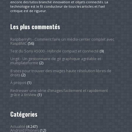
encore des tutos branché innovation et objets connectés. La
technologie est le fil conducteur de tous les articles et l’œil
critique est de rigueur.
Les plus commentés
RaspberryPi - Comment faire un média-center complet avec
RaspBMC
(56)
Test du Sony A5000 - Hybride compact et connecté
(9)
Ungit - Un gestionnaire de git graphique agréable et
multiplateforme
(2)
8 sites pour trouver des images haute résolution libres de
droits
(2)
À propos
(1)
Redresser une série d'images facilement et rapidement
grâce à XnView
(1)
Catégories
Actualité
(4 247)
Android Phones
(12)