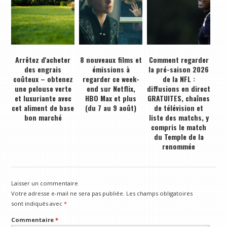
Arrêtez d'acheter
8 nouveaux films et
Comment regarder
des engrais
émissions à
la pré-saison 2026
coûteux – obtenez
regarder ce week-
de la NFL :
une pelouse verte
end sur Netflix,
diffusions en direct
et luxuriante avec
HBO Max et plus
GRATUITES, chaînes
cet aliment de base
(du 7 au 9 août)
de télévision et
bon marché
liste des matchs, y
compris le match
du Temple de la
renommée
Laisser un commentaire
Votre adresse e-mail ne sera pas publiée.
Les champs obligatoires
sont indiqués avec
*
Commentaire
*