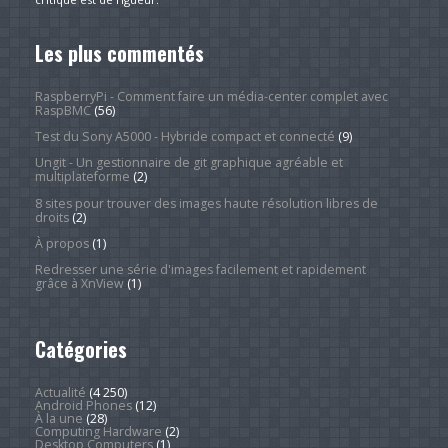
Les plus commentés
RaspberryPi - Comment faire un média-center complet avec
RaspBMC
(56)
Test du Sony A5000 - Hybride compact et connecté
(9)
Ungit - Un gestionnaire de git graphique agréable et
multiplateforme
(2)
8 sites pour trouver des images haute résolution libres de
droits
(2)
À propos
(1)
Redresser une série d'images facilement et rapidement
grâce à XnView
(1)
Catégories
Actualité
(4 250)
Android Phones
(12)
À la une
(28)
Computing Hardware
(2)
Desktop Computers
(1)