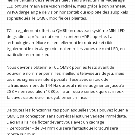
LED ont une mauvaise vision inclinée, mais grâce à son panneau
WHVA (large angle de vision horizontal) qui exploite des subpixels
sophistiqués, le QM8K modifie ces plaintes.
TCL a également offert au QM8K un nouveau système MINI-LED
de gradins « précis » qui rend le contenu HDR superbe. La
technologie améliore essentiellement le contraste et cible
également le décalage minimal entre les zones de mini-LED, en
particulier en mode jeu.
Nous devrons obtenir le TCL QM8K pour les tests avant de
pouvoir le nommer parmi les meilleurs téléviseurs de jeu, mais
tous les signes semblent positifs. Tasé avec un taux de
rafraîchissement de 144 Hz qui peut même augmenter jusqu'à
288 Hz en résolution 1080p, il a un foutre sérieux qui est mieux
fait avec sa bordure incroyablement mince.
De toutes les fonctionnalités pour lesquelles vous pouvez louer le
QM8K, sa conception sans ours-lozel est une vedette immédiate.
L'écran a l'air de flotter devant vous avec un cadrage
« Zeroborder » de 3-4 mm qui sera fantastique lorsqu'il sera
monté sur mur.