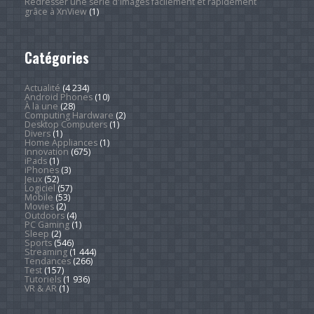
Redresser une série d'images facilement et rapidement
grâce à XnView
(1)
Catégories
Actualité
(4 234)
Android Phones
(10)
À la une
(28)
Computing Hardware
(2)
Desktop Computers
(1)
Divers
(1)
Home Appliances
(1)
Innovation
(675)
iPads
(1)
iPhones
(3)
Jeux
(52)
Logiciel
(57)
Mobile
(53)
Movies
(2)
Outdoors
(4)
PC Gaming
(1)
Sleep
(2)
Sports
(546)
Streaming
(1 444)
Tendances
(266)
Test
(157)
Tutoriels
(1 936)
VR & AR
(1)