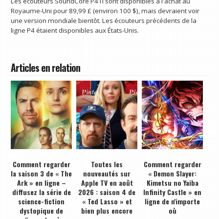
Les écouteurs SoundCore P41i sont disponibles à l'achat au
Royaume-Uni pour 89,99 £ (environ 100 $), mais devraient voir
une version mondiale bientôt. Les écouteurs précédents de la
ligne P4 étaient disponibles aux États-Unis.
Articles en relation
Comment regarder
Toutes les
Comment regarder
la saison 3 de « The
nouveautés sur
« Demon Slayer:
Ark » en ligne –
Apple TV en août
Kimetsu no Yaiba
diffusez la série de
2026 : saison 4 de
Infinity Castle » en
science-fiction
« Ted Lasso » et
ligne de n'importe
dystopique de
bien plus encore
où