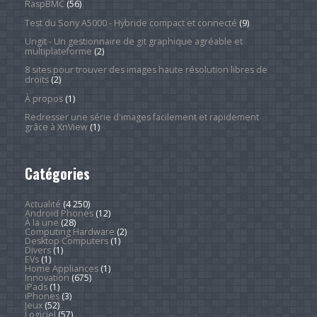
RaspBMC
(56)
Test du Sony A5000 - Hybride compact et connecté
(9)
Ungit - Un gestionnaire de git graphique agréable et
multiplateforme
(2)
8 sites pour trouver des images haute résolution libres de
droits
(2)
À propos
(1)
Redresser une série d'images facilement et rapidement
grâce à XnView
(1)
Catégories
Actualité
(4 250)
Android Phones
(12)
À la une
(28)
Computing Hardware
(2)
Desktop Computers
(1)
Divers
(1)
EVs
(1)
Home Appliances
(1)
Innovation
(675)
iPads
(1)
iPhones
(3)
Jeux
(52)
Logiciel
(57)