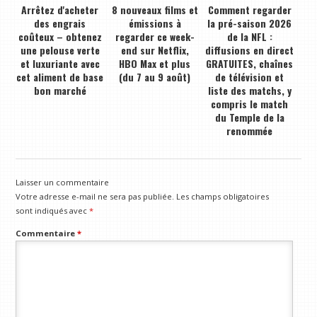
Arrêtez d'acheter
8 nouveaux films et
Comment regarder
des engrais
émissions à
la pré-saison 2026
coûteux – obtenez
regarder ce week-
de la NFL :
une pelouse verte
end sur Netflix,
diffusions en direct
et luxuriante avec
HBO Max et plus
GRATUITES, chaînes
cet aliment de base
(du 7 au 9 août)
de télévision et
bon marché
liste des matchs, y
compris le match
du Temple de la
renommée
Laisser un commentaire
Votre adresse e-mail ne sera pas publiée.
Les champs obligatoires
sont indiqués avec
*
Commentaire
*