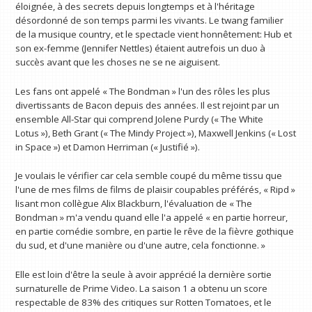
éloignée, à des secrets depuis longtemps et à l'héritage
désordonné de son temps parmi les vivants. Le twang familier
de la musique country, et le spectacle vient honnêtement: Hub et
son ex-femme (Jennifer Nettles) étaient autrefois un duo à
succès avant que les choses ne se ne aiguisent.
Les fans ont appelé « The Bondman » l'un des rôles les plus
divertissants de Bacon depuis des années. Il est rejoint par un
ensemble All-Star qui comprend Jolene Purdy (« The White
Lotus »), Beth Grant (« The Mindy Project »), Maxwell Jenkins (« Lost
in Space ») et Damon Herriman (« Justifié »).
Je voulais le vérifier car cela semble coupé du même tissu que
l'une de mes films de films de plaisir coupables préférés, « Ripd »
lisant mon collègue Alix Blackburn, l'évaluation de « The
Bondman » m'a vendu quand elle l'a appelé « en partie horreur,
en partie comédie sombre, en partie le rêve de la fièvre gothique
du sud, et d'une manière ou d'une autre, cela fonctionne. »
Elle est loin d'être la seule à avoir apprécié la dernière sortie
surnaturelle de Prime Video. La saison 1 a obtenu un score
respectable de 83% des critiques sur Rotten Tomatoes, et le