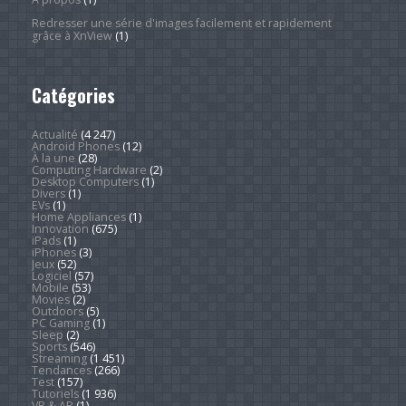
Redresser une série d'images facilement et rapidement
grâce à XnView
(1)
Catégories
Actualité
(4 247)
Android Phones
(12)
À la une
(28)
Computing Hardware
(2)
Desktop Computers
(1)
Divers
(1)
EVs
(1)
Home Appliances
(1)
Innovation
(675)
iPads
(1)
iPhones
(3)
Jeux
(52)
Logiciel
(57)
Mobile
(53)
Movies
(2)
Outdoors
(5)
PC Gaming
(1)
Sleep
(2)
Sports
(546)
Streaming
(1 451)
Tendances
(266)
Test
(157)
Tutoriels
(1 936)
VR & AR
(1)