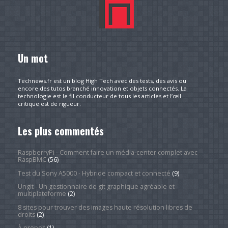
Un mot
Technews.fr est un blog High Tech avec des tests, des avis ou
encore des tutos branché innovation et objets connectés. La
technologie est le fil conducteur de tous les articles et l’œil
critique est de rigueur.
Les plus commentés
RaspberryPi - Comment faire un média-center complet avec
RaspBMC
(56)
Test du Sony A5000 - Hybride compact et connecté
(9)
Ungit - Un gestionnaire de git graphique agréable et
multiplateforme
(2)
8 sites pour trouver des images haute résolution libres de
droits
(2)
À propos
(1)