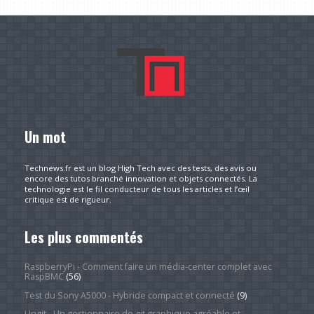
Un mot
Technews.fr est un blog High Tech avec des tests, des avis ou
encore des tutos branché innovation et objets connectés. La
technologie est le fil conducteur de tous les articles et l’œil
critique est de rigueur.
Les plus commentés
RaspberryPi - Comment faire un média-center complet avec
RaspBMC
(56)
Test du Sony A5000 - Hybride compact et connecté
(9)
Ungit - Un gestionnaire de git graphique agréable et