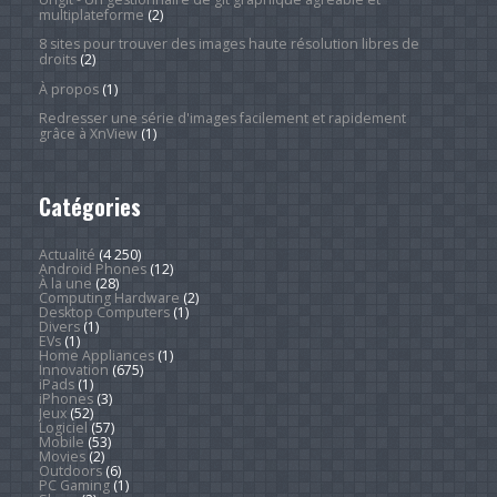
multiplateforme
(2)
8 sites pour trouver des images haute résolution libres de
droits
(2)
À propos
(1)
Redresser une série d'images facilement et rapidement
grâce à XnView
(1)
Catégories
Actualité
(4 250)
Android Phones
(12)
À la une
(28)
Computing Hardware
(2)
Desktop Computers
(1)
Divers
(1)
EVs
(1)
Home Appliances
(1)
Innovation
(675)
iPads
(1)
iPhones
(3)
Jeux
(52)
Logiciel
(57)
Mobile
(53)
Movies
(2)
Outdoors
(6)
PC Gaming
(1)