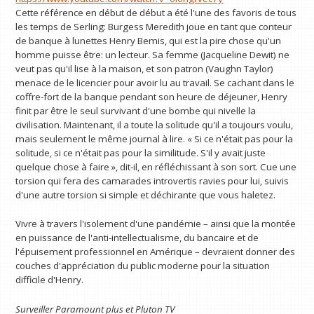
Cette référence en début de début a été l'une des favoris de tous
les temps de Serling: Burgess Meredith joue en tant que conteur
de banque à lunettes Henry Bemis, qui est la pire chose qu'un
homme puisse être: un lecteur. Sa femme (Jacqueline Dewit) ne
veut pas qu'il lise à la maison, et son patron (Vaughn Taylor)
menace de le licencier pour avoir lu au travail. Se cachant dans le
coffre-fort de la banque pendant son heure de déjeuner, Henry
finit par être le seul survivant d'une bombe qui nivelle la
civilisation. Maintenant, il a toute la solitude qu'il a toujours voulu,
mais seulement le même journal à lire. « Si ce n'était pas pour la
solitude, si ce n'était pas pour la similitude. S'il y avait juste
quelque chose à faire », dit-il, en réfléchissant à son sort. Cue une
torsion qui fera des camarades introvertis ravies pour lui, suivis
d'une autre torsion si simple et déchirante que vous haletez.
Vivre à travers l'isolement d'une pandémie – ainsi que la montée
en puissance de l'anti-intellectualisme, du bancaire et de
l'épuisement professionnel en Amérique – devraient donner des
couches d'appréciation du public moderne pour la situation
difficile d'Henry.
Surveiller
Paramount plus
et
Pluton TV