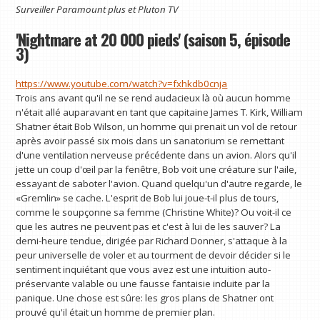
Surveiller
Paramount plus
et
Pluton TV
'Nightmare at 20 000 pieds' (saison 5, épisode
3)
https://www.youtube.com/watch?v=fxhkdb0cnja
Trois ans avant qu'il ne se rend audacieux là où aucun homme
n'était allé auparavant en tant que capitaine James T. Kirk, William
Shatner était Bob Wilson, un homme qui prenait un vol de retour
après avoir passé six mois dans un sanatorium se remettant
d'une ventilation nerveuse précédente dans un avion. Alors qu'il
jette un coup d'œil par la fenêtre, Bob voit une créature sur l'aile,
essayant de saboter l'avion. Quand quelqu'un d'autre regarde, le
«Gremlin» se cache. L'esprit de Bob lui joue-t-il plus de tours,
comme le soupçonne sa femme (Christine White)? Ou voit-il ce
que les autres ne peuvent pas et c'est à lui de les sauver? La
demi-heure tendue, dirigée par Richard Donner, s'attaque à la
peur universelle de voler et au tourment de devoir décider si le
sentiment inquiétant que vous avez est une intuition auto-
préservante valable ou une fausse fantaisie induite par la
panique. Une chose est sûre: les gros plans de Shatner ont
prouvé qu'il était un homme de premier plan.