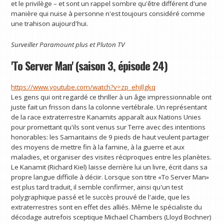
et le privilège – et sont un rappel sombre qu'être différent d'une
manière qui nuise à personne n'est toujours considéré comme
une trahison aujourd'hui.
Surveiller
Paramount plus
et
Pluton TV
'To Server Man' (saison 3, épisode 24)
https://www.youtube.com/watch?v=zp_ehjllgkq
Les gens qui ont regardé ce thriller à un âge impressionnable ont
juste fait un frisson dans la colonne vertébrale. Un représentant
de la race extraterrestre Kanamits apparaît aux Nations Unies
pour promettant qu'ils sont venus sur Terre avec des intentions
honorables: les Samaritains de 9 pieds de haut veulent partager
des moyens de mettre fin à la famine, à la guerre et aux
maladies, et organiser des visites réciproques entre les planètes.
Le Kanamit (Richard Kiel) laisse derrière lui un livre, écrit dans sa
propre langue difficile à déciir. Lorsque son titre «To Server Man»
est plus tard traduit, il semble confirmer, ainsi qu'un test
polygraphique passé et le succès prouvé de l'aide, que les
extraterrestres sont en effet des alliés. Même le spécialiste du
décodage autrefois sceptique Michael Chambers (Lloyd Bochner)