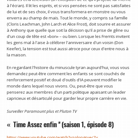
à l'écran). Il lit les esprits, et si vos pensées ne sont pas satisfaites
de lui et de ses choix, il vous transformera en monstre ou vous
enverra au champ de maïs. Tout le monde, y compris sa famille
(Cloris Leachman, John Larch et Alice Frost), doit sourire et assurer
à Anthony que quelle que soit la décision qu'il a prise de gêne ou
d'un coup de tête est «bon» – ou bien. Lorsque les Fremts invitent
les gens mal à l'aise à célébrer l'anniversaire d'un voisin (Don
Keefer), la tension est tout aussi atroce pour ceux d'entre nous à
la maison.
En regardant l'histoire du minuscule tyran aujourd'hui, vous vous
demandez peut-être comment les enfants se sont couchés de
renforcement positif et doué d'outils d'IA peuvent modifier le
monde dans lequel nous vivons. Ou, peut-être que vous
penserez aux membres d'un parti politique apaisant un leader
capricieux et désarticulé pour garder leur propre carrière en vie.
Surveiller
Paramount plus
et
Pluton TV
« Time Assez enfin '' (saison 1, épisode 8)
https://www.youtube.com/watch?v=olongrvec7y