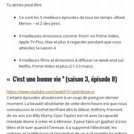
Tu aimes peut-être
Ce sont les 5 meilleurs épisodes de tous les temps «Black
Mirror» – et 2 des pires
9 meilleures émissions comme 'From' on Prime Video,
Apple TV Plus, Max et plus à regarder pendant que vous
attendez la saison 4
9 meilleurs films et émissions à diffuser ce week-end sur
Netflix, Prime Video et plus (21-23 mars)
« C'est une bonne vie '' (saison 3, épisode 8)
https://www.youtube.com/watch?v=qxtmbixej-e
Certains épisodes aboutissent à un coup de poing en dernier
moment. La beauté obsédante de cette demi-heure est que nous
connaissons le crochet terrifiant dès le début: Anthony Fremont
de six ans (un Billy Mumy Opie Taylor) est né avec la capacité
mentale divine à créer et à éliminer. Il peut faire un gopher à trois
têtes et le tuer quand il l'ennuie. Il a supprimé l'électricité, les
voitures et la télévision (à l'exception de ce qu'il projette lui-même