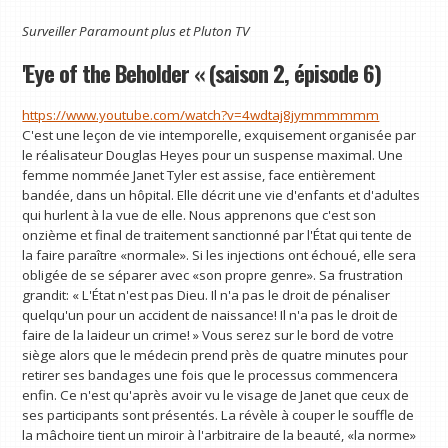
Surveiller
Paramount plus
et
Pluton TV
'Eye of the Beholder « (saison 2, épisode 6)
https://www.youtube.com/watch?v=4wdtaj8jymmmmmm
C'est une leçon de vie intemporelle, exquisement organisée par
le réalisateur Douglas Heyes pour un suspense maximal. Une
femme nommée Janet Tyler est assise, face entièrement
bandée, dans un hôpital. Elle décrit une vie d'enfants et d'adultes
qui hurlent à la vue de elle. Nous apprenons que c'est son
onzième et final de traitement sanctionné par l'État qui tente de
la faire paraître «normale». Si les injections ont échoué, elle sera
obligée de se séparer avec «son propre genre». Sa frustration
grandit: « L'État n'est pas Dieu. Il n'a pas le droit de pénaliser
quelqu'un pour un accident de naissance! Il n'a pas le droit de
faire de la laideur un crime! » Vous serez sur le bord de votre
siège alors que le médecin prend près de quatre minutes pour
retirer ses bandages une fois que le processus commencera
enfin. Ce n'est qu'après avoir vu le visage de Janet que ceux de
ses participants sont présentés. La révèle à couper le souffle de
la mâchoire tient un miroir à l'arbitraire de la beauté, «la norme»