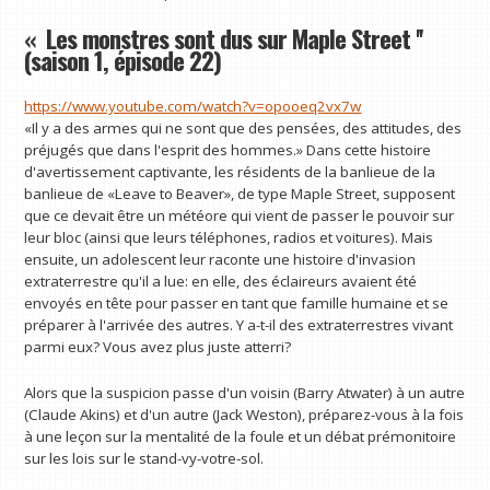
« Les monstres sont dus sur Maple Street ''
(saison 1, épisode 22)
https://www.youtube.com/watch?v=opooeq2vx7w
«Il y a des armes qui ne sont que des pensées, des attitudes, des
préjugés que dans l'esprit des hommes.» Dans cette histoire
d'avertissement captivante, les résidents de la banlieue de la
banlieue de «Leave to Beaver», de type Maple Street, supposent
que ce devait être un météore qui vient de passer le pouvoir sur
leur bloc (ainsi que leurs téléphones, radios et voitures). Mais
ensuite, un adolescent leur raconte une histoire d'invasion
extraterrestre qu'il a lue: en elle, des éclaireurs avaient été
envoyés en tête pour passer en tant que famille humaine et se
préparer à l'arrivée des autres. Y a-t-il des extraterrestres vivant
parmi eux? Vous avez plus juste atterri?
Alors que la suspicion passe d'un voisin (Barry Atwater) à un autre
(Claude Akins) et d'un autre (Jack Weston), préparez-vous à la fois
à une leçon sur la mentalité de la foule et un débat prémonitoire
sur les lois sur le stand-vy-votre-sol.