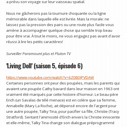
a prévu son voyage sur leur vaisseau spatial.
Nous ne gâcherons pas la tournure choquante ou la ligne
mémorable dans laquelle elle est livrée. Mais la morale: ne
laissez pas la pression des pairs ou une route plus facile vous
amène à accompagner quelque chose qui semble trop beau
pour être vrai. À tout le moins, ne vous engagez pas avant d'avoir
réussi à lire les petits caractères!
Surveiller
Paramount plus
et
Pluton TV
'Living Doll' (saison 5, épisode 6)
https://www.youtube.com/watch?v=6Z0BDJPVDAW
Certaines personnes ont peur des poupées, mais les parents qui
avaient une poupée Cathy bavard dans leur maison en 1963 ont
vraiment été marqués par cette histoire d'horreur. Le beau-père
Erich (un Savalas de télé menace) est en colère que sa femme,
Annabelle (Mary La Roche), ait dépensé encore de l'argent pour
une autre poupée, Talky Tina, pour pacifier sa fille, Christie (Tracy
Stratford). Sentant l'animosité d'Erich envers la Christie innocente
et elle-même, Talky Tina change son dialogue préprogrammé