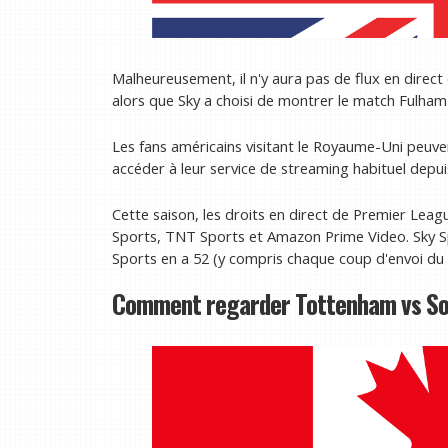
Malheureusement, il n'y aura pas de flux en dir
alors que Sky a choisi de montrer le match Fulham 
Les fans américains visitant le Royaume-Uni peuven
accéder à leur service de streaming habituel dep
Cette saison, les droits en direct de Premier Leag
Sports, TNT Sports et Amazon Prime Video. Sky Sp
Sports en a 52 (y compris chaque coup d'envoi du 
Comment regarder Tottenham vs So