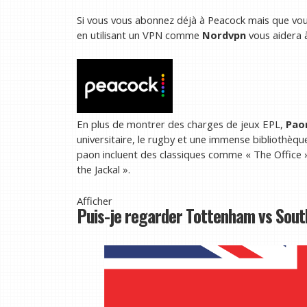
Si vous vous abonnez déjà à Peacock mais que vou
en utilisant un VPN comme
Nordvpn
vous aidera à
En plus de montrer des charges de jeux EPL,
Pao
universitaire, le rugby et une immense bibliothèqu
paon incluent des classiques comme « The Office 
the Jackal ».
Afficher
Puis-je regarder Tottenham vs Sou