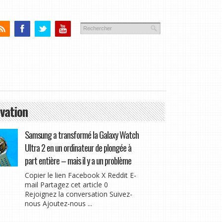
vation
Samsung a transformé la Galaxy Watch
Ultra 2 en un ordinateur de plongée à
part entière – mais il y a un problème
Copier le lien Facebook X Reddit E-
mail Partagez cet article 0
Rejoignez la conversation Suivez-
nous Ajoutez-nous ...