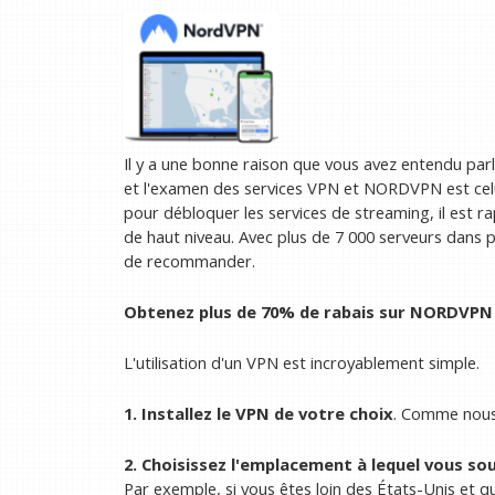
Il y a une bonne raison que vous avez entendu par
et l'examen des services VPN et NORDVPN est celui
pour débloquer les services de streaming, il est ra
de haut niveau. Avec plus de 7 000 serveurs dans pl
de recommander.
Obtenez plus de 70% de rabais sur NORDVPN 
L'utilisation d'un VPN est incroyablement simple.
1. Installez le VPN de votre choix
. Comme nous 
2. Choisissez l'emplacement à lequel vous so
Par exemple, si vous êtes loin des États-Unis et qu