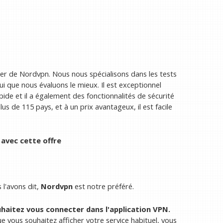
ler de Nordvpn. Nous nous spécialisons dans les tests
 que nous évaluons le mieux. Il est exceptionnel
pide et il a également des fonctionnalités de sécurité
us de 115 pays, et à un prix avantageux, il est facile
avec cette offre
l'avons dit,
Nordvpn
est notre préféré.
uhaitez vous connecter dans l'application VPN.
e vous souhaitez afficher votre service habituel, vous