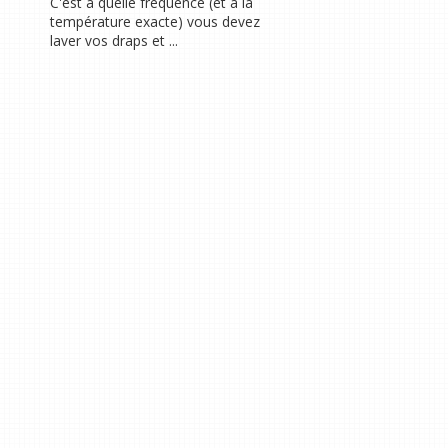
C'est à quelle fréquence (et à la
température exacte) vous devez
laver vos draps et ...