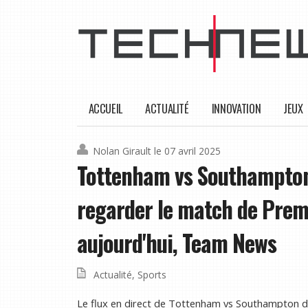
ACCUEIL
ACTUALITÉ
INNOVATION
JEUX
Nolan Girault
le 07 avril 2025
Tottenham vs Southampto
regarder le match de Prem
aujourd'hui, Team News
Actualité
,
Sports
Le flux en direct de Tottenham vs Southampton d'a