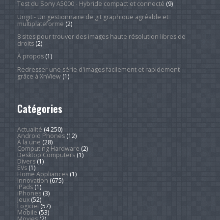
Test du Sony A5000 - Hybride compact et connecté
(9)
Ungit - Un gestionnaire de git graphique agréable et
multiplateforme
(2)
8 sites pour trouver des images haute résolution libres de
droits
(2)
À propos
(1)
Redresser une série d'images facilement et rapidement
grâce à XnView
(1)
Catégories
Actualité
(4 250)
Android Phones
(12)
À la une
(28)
Computing Hardware
(2)
Desktop Computers
(1)
Divers
(1)
EVs
(1)
Home Appliances
(1)
Innovation
(675)
iPads
(1)
iPhones
(3)
Jeux
(52)
Logiciel
(57)
Mobile
(53)
Movies
(2)