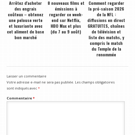
Arrêtez d'acheter
8 nouveaux films et
Comment regarder
des engrais
émissions à
la pré-saison 2026
coûteux – obtenez
regarder ce week-
de la NFL :
une pelouse verte
end sur Netflix,
diffusions en direct
et luxuriante avec
HBO Max et plus
GRATUITES, chaînes
cet aliment de base
(du 7 au 9 août)
de télévision et
bon marché
liste des matchs, y
compris le match
du Temple de la
renommée
Laisser un commentaire
Votre adresse e-mail ne sera pas publiée.
Les champs obligatoires
sont indiqués avec
*
Commentaire
*