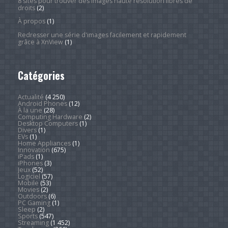
8 sites pour trouver des images haute résolution libres de
droits
(2)
À propos
(1)
Redresser une série d'images facilement et rapidement
grâce à XnView
(1)
Catégories
Actualité
(4 250)
Android Phones
(12)
À la une
(28)
Computing Hardware
(2)
Desktop Computers
(1)
Divers
(1)
EVs
(1)
Home Appliances
(1)
Innovation
(675)
iPads
(1)
iPhones
(3)
Jeux
(52)
Logiciel
(57)
Mobile
(53)
Movies
(2)
Outdoors
(6)
PC Gaming
(1)
Sleep
(2)
Sports
(547)
Streaming
(1 452)