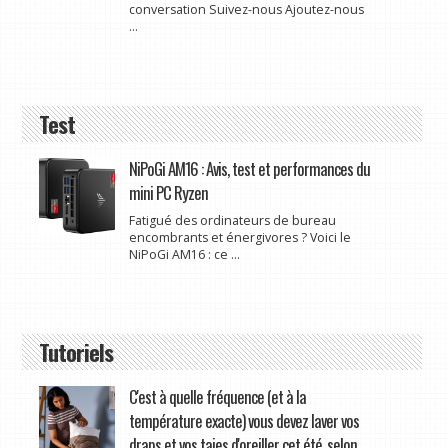
conversation Suivez-nous Ajoutez-nous
...
Test
NiPoGi AM16 : Avis, test et performances du
mini PC Ryzen
Fatigué des ordinateurs de bureau
encombrants et énergivores ? Voici le
NiPoGi AM16 : ce ...
Tutoriels
C'est à quelle fréquence (et à la
température exacte) vous devez laver vos
draps et vos taies d'oreiller cet été, selon