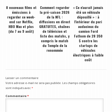
8 nouveaux films et
Comment regarder
« Ce n'aurait jamais
émissions à
la pré-saison 2026
été un véhicule
regarder ce week-
de la NFL :
dépouillé » : à
end sur Netflix,
diffusions en direct
l'intérieur du pari
HBO Max et plus
GRATUITES, chaînes
audacieux du
(du 7 au 9 août)
de télévision et
camion Ford
liste des matchs, y
Fathom de 28 350
compris le match
$ contre les
du Temple de la
startups de
renommée
véhicules
électriques à faible
coût
Laisser un commentaire
Votre adresse e-mail ne sera pas publiée.
Les champs obligatoires
sont indiqués avec
*
Commentaire
*