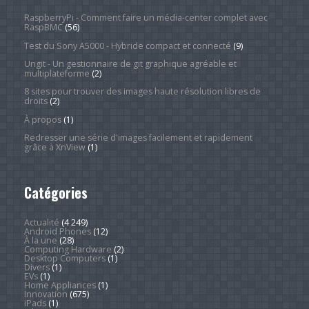
RaspberryPi - Comment faire un média-center complet avec
RaspBMC
(56)
Test du Sony A5000 - Hybride compact et connecté
(9)
Ungit - Un gestionnaire de git graphique agréable et
multiplateforme
(2)
8 sites pour trouver des images haute résolution libres de
droits
(2)
À propos
(1)
Redresser une série d'images facilement et rapidement
grâce à XnView
(1)
Catégories
Actualité
(4 249)
Android Phones
(12)
À la une
(28)
Computing Hardware
(2)
Desktop Computers
(1)
Divers
(1)
EVs
(1)
Home Appliances
(1)
Innovation
(675)
iPads
(1)