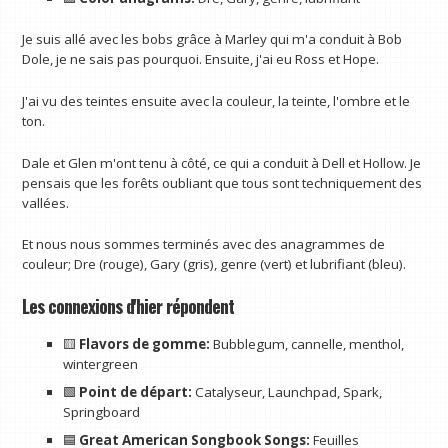
Je suis allé avec les bobs grâce à Marley qui m'a conduit à Bob
Dole, je ne sais pas pourquoi. Ensuite, j'ai eu Ross et Hope.
J'ai vu des teintes ensuite avec la couleur, la teinte, l'ombre et le
ton.
Dale et Glen m'ont tenu à côté, ce qui a conduit à Dell et Hollow. Je
pensais que les forêts oubliant que tous sont techniquement des
vallées.
Et nous nous sommes terminés avec des anagrammes de
couleur; Dre (rouge), Gary (gris), genre (vert) et lubrifiant (bleu).
Les connexions d'hier répondent
🟨
Flavors de gomme:
Bubblegum, cannelle, menthol,
wintergreen
🟩
Point de départ:
Catalyseur, Launchpad, Spark,
Springboard
🟦
Great American Songbook Songs:
Feuilles