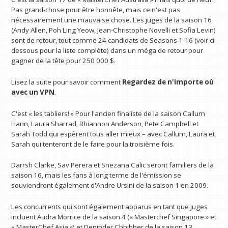
Pas grand-chose pour être honnête, mais ce n'est pas
nécessairement une mauvaise chose. Les juges de la saison 16
(Andy Allen, Poh Ling Yeow, Jean-Christophe Novelli et Sofia Levin)
sont de retour, tout comme 24 candidats de Seasons 1-16 (voir ci-
dessous pour la liste complète) dans un méga de retour pour
gagner de la tête pour 250 000 $.
Lisez la suite pour savoir comment
Regardez de n'importe où
avec un VPN
.
C'est « les tabliers! » Pour l'ancien finaliste de la saison Callum
Hann, Laura Sharrad, Rhiannon Anderson, Pete Campbell et
Sarah Todd qui espèrent tous aller mieux – avec Callum, Laura et
Sarah qui tenteront de le faire pour la troisième fois.
Darrsh Clarke, Sav Perera et Snezana Calic seront familiers de la
saison 16, mais les fans à long terme de l'émission se
souviendront également d'Andre Ursini de la saison 1 en 2009.
Les concurrents qui sont également apparus en tant que juges
incluent Audra Morrice de la saison 4 (« Masterchef Singapore » et
« MasterChef Asia ») et Depinder Chhibber de la saison 13