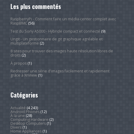
Les plus commentés
RaspberryPi - Comment faire un média-center complet avec
RaspBMC
(56)
Test du Sony A5000 - Hybride compact et connecté
(9)
Ungit - Un gestionnaire de git graphique agréable et
multiplateforme
(2)
8 sites pour trouver des images haute résolution libres de
droits
(2)
À propos
(1)
Redresser une série d'images facilement et rapidement
grâce à XnView
(1)
Catégories
Actualité
(4 243)
Android Phones
(12)
À la une
(28)
Computing Hardware
(2)
Desktop Computers
(1)
Divers
(1)
Home Appliances
(1)