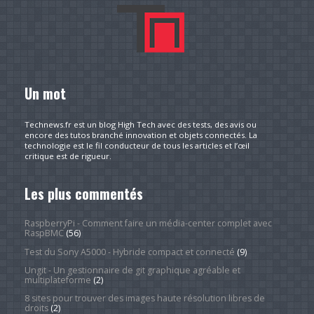
Un mot
Technews.fr est un blog High Tech avec des tests, des avis ou
encore des tutos branché innovation et objets connectés. La
technologie est le fil conducteur de tous les articles et l’œil
critique est de rigueur.
Les plus commentés
RaspberryPi - Comment faire un média-center complet avec
RaspBMC
(56)
Test du Sony A5000 - Hybride compact et connecté
(9)
Ungit - Un gestionnaire de git graphique agréable et
multiplateforme
(2)
8 sites pour trouver des images haute résolution libres de
droits
(2)