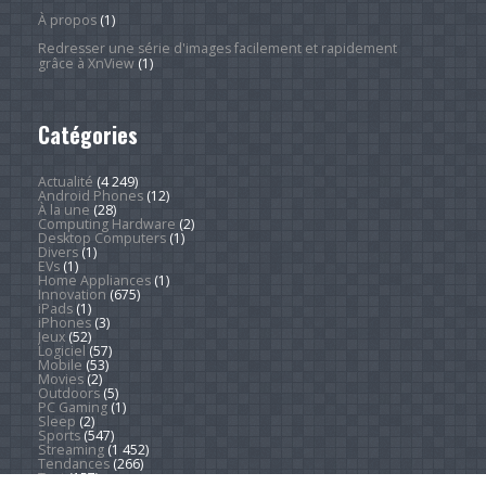
À propos
(1)
Redresser une série d'images facilement et rapidement
grâce à XnView
(1)
Catégories
Actualité
(4 249)
Android Phones
(12)
À la une
(28)
Computing Hardware
(2)
Desktop Computers
(1)
Divers
(1)
EVs
(1)
Home Appliances
(1)
Innovation
(675)
iPads
(1)
iPhones
(3)
Jeux
(52)
Logiciel
(57)
Mobile
(53)
Movies
(2)
Outdoors
(5)
PC Gaming
(1)
Sleep
(2)
Sports
(547)
Streaming
(1 452)
Tendances
(266)
Test
(157)