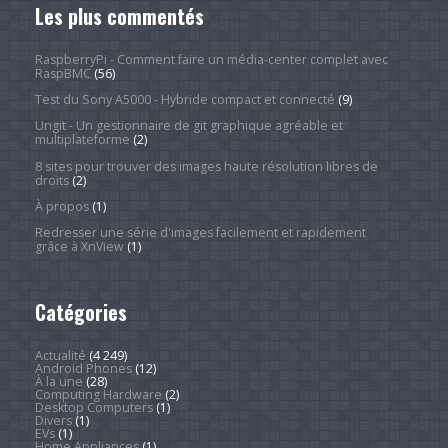
Les plus commentés
RaspberryPi - Comment faire un média-center complet avec
RaspBMC
(56)
Test du Sony A5000 - Hybride compact et connecté
(9)
Ungit - Un gestionnaire de git graphique agréable et
multiplateforme
(2)
8 sites pour trouver des images haute résolution libres de
droits
(2)
À propos
(1)
Redresser une série d'images facilement et rapidement
grâce à XnView
(1)
Catégories
Actualité
(4 249)
Android Phones
(12)
À la une
(28)
Computing Hardware
(2)
Desktop Computers
(1)
Divers
(1)
EVs
(1)
Home Appliances
(1)