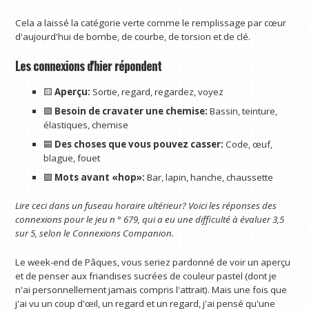
Cela a laissé la catégorie verte comme le remplissage par cœur
d'aujourd'hui de bombe, de courbe, de torsion et de clé.
Les connexions d'hier répondent
🟨
Aperçu:
Sortie, regard, regardez, voyez
🟩
Besoin de cravater une chemise:
Bassin, teinture,
élastiques, chemise
🟦
Des choses que vous pouvez casser:
Code, œuf,
blague, fouet
🟪
Mots avant «hop»:
Bar, lapin, hanche, chaussette
Lire ceci dans un fuseau horaire ultérieur? Voici les réponses des
connexions pour le jeu n ° 679, qui a eu une difficulté à évaluer 3,5
sur 5, selon le
Connexions Companion
.
Le week-end de Pâques, vous seriez pardonné de voir un aperçu
et de penser aux friandises sucrées de couleur pastel (dont je
n'ai personnellement jamais compris l'attrait). Mais une fois que
j'ai vu un coup d'œil, un regard et un regard, j'ai pensé qu'une