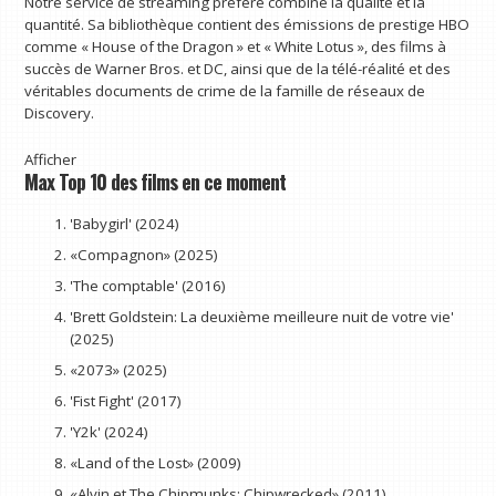
Notre service de streaming préféré combine la qualité et la
quantité. Sa bibliothèque contient des émissions de prestige HBO
comme « House of the Dragon » et « White Lotus », des films à
succès de Warner Bros. et DC, ainsi que de la télé-réalité et des
véritables documents de crime de la famille de réseaux de
Discovery.
Afficher
Max Top 10 des films en ce moment
'Babygirl' (2024)
«Compagnon» (2025)
'The comptable' (2016)
'Brett Goldstein: La deuxième meilleure nuit de votre vie'
(2025)
«2073» (2025)
'Fist Fight' (2017)
'Y2k' (2024)
«Land of the Lost» (2009)
«Alvin et The Chipmunks: Chipwrecked» (2011)