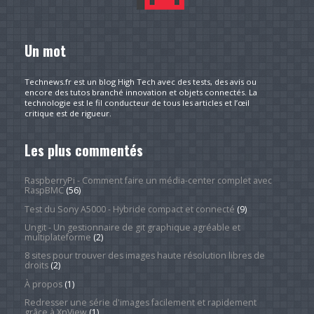
Un mot
Technews.fr est un blog High Tech avec des tests, des avis ou
encore des tutos branché innovation et objets connectés. La
technologie est le fil conducteur de tous les articles et l’œil
critique est de rigueur.
Les plus commentés
RaspberryPi - Comment faire un média-center complet avec
RaspBMC
(56)
Test du Sony A5000 - Hybride compact et connecté
(9)
Ungit - Un gestionnaire de git graphique agréable et
multiplateforme
(2)
8 sites pour trouver des images haute résolution libres de
droits
(2)
À propos
(1)
Redresser une série d'images facilement et rapidement
grâce à XnView
(1)