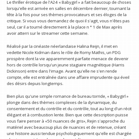
Le thriller érotique de l'A24 « Babygirl » a fait beaucoup de choses
lorsqu'elle est arrivée en salles en décembre dernier, tournant la
tête à la fois pour ses thèmes provocateurs et ses éloges de la
critique. Si vous vous demandez de quoi il s'agit, vous n'êtes pas
seul, car il a tourné directement à la place n ° 1 de Max après
avoir atterri sur le streamer cette semaine.
Réalisé par la cinéaste néerlandaise Halina Reijn, il met en
vedette Nicole Kidman dans le rôle de Romy Mathis, un PDG
prospère dont la vie apparemment parfaite menace de devenir
hors de contrôle lorsqu'un jeune stagiaire magnétique (Harris
Dickinson) entre dans l'image. Avant qu'elle ne s'en rende
compte, elle est entraînée dans une affaire imprudente qui éveil
des désirs depuis longtemps.
Bien plus qu'une simple romance de bureau torride, « Babygirl »
plonge dans des thèmes complexes de la dynamique, du
consentement et du contrôle et du contrôle, tout au long d'un récit
élégant et à combustion lente. Bien que cette description puisse
vous faire penser à «50 nuances de gris», Rejin s'approche du
matériel avec beaucoup plus de nuances et de retenue, créant
une histoire aussi tendue psychologiquement qu'elle est chargée