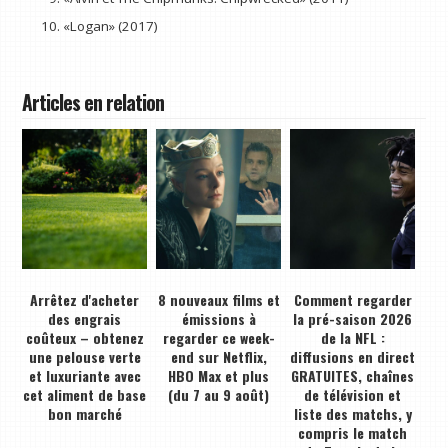
«Logan» (2017)
Articles en relation
Arrêtez d'acheter
8 nouveaux films et
Comment regarder
des engrais
émissions à
la pré-saison 2026
coûteux – obtenez
regarder ce week-
de la NFL :
une pelouse verte
end sur Netflix,
diffusions en direct
et luxuriante avec
HBO Max et plus
GRATUITES, chaînes
cet aliment de base
(du 7 au 9 août)
de télévision et
bon marché
liste des matchs, y
compris le match