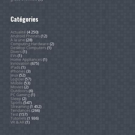
Catégories
Actualité
(4 250)
Android Phones
(12)
À la une
(28)
Computing Hardware
(2)
Desktop Computers
(1)
Divers
(1)
EVs
(1)
Home Appliances
(1)
Innovation
(675)
iPads
(1)
iPhones
(3)
Jeux
(52)
Logiciel
(57)
Mobile
(53)
Movies
(2)
Outdoors
(6)
PC Gaming
(1)
Sleep
(2)
Sports
(547)
Streaming
(1 452)
Tendances
(266)
Test
(157)
Tutoriels
(1 936)
VR & AR
(1)