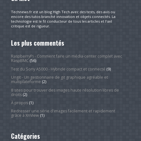
Technews.fr est un blog High Tech avec des tests, des avis ou
encore des tutos branché innovation et objets connectés. La
technologie est le fil conducteur de tous les articles et l’œil
critique est de rigueur.
Les plus commentés
RaspberryPi - Comment faire un média-center complet avec
RaspBMC
(56)
Test du Sony A5000 - Hybride compact et connecté
(9)
Ungit - Un gestionnaire de git graphique agréable et
multiplateforme
(2)
8 sites pour trouver des images haute résolution libres de
droits
(2)
À propos
(1)
Redresser une série d'images facilement et rapidement
grâce à XnView
(1)
Catégories