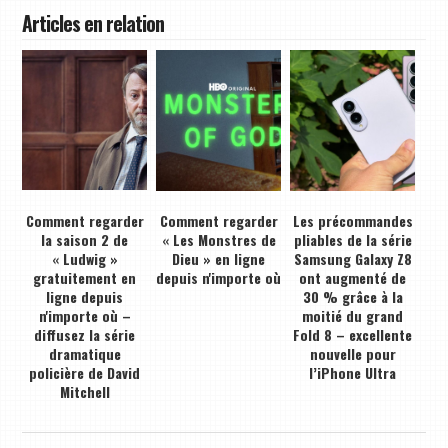
Articles en relation
Comment regarder
Comment regarder
Les précommandes
la saison 2 de
« Les Monstres de
pliables de la série
« Ludwig »
Dieu » en ligne
Samsung Galaxy Z8
gratuitement en
depuis n'importe où
ont augmenté de
ligne depuis
30 % grâce à la
n'importe où –
moitié du grand
diffusez la série
Fold 8 – excellente
dramatique
nouvelle pour
policière de David
l’iPhone Ultra
Mitchell