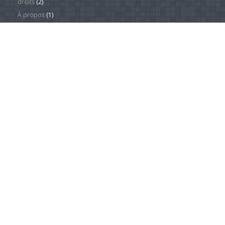
droits
(2)
À propos
(1)
Redresser une série d'images facilement et rapidement
grâce à XnView
(1)
Catégories
Actualité
(4 249)
Android Phones
(12)
À la une
(28)
Computing Hardware
(2)
Desktop Computers
(1)
Divers
(1)
EVs
(1)
Home Appliances
(1)
Innovation
(675)
iPads
(1)
iPhones
(3)
Jeux
(52)
Logiciel
(57)
Mobile
(53)
Movies
(2)
Outdoors
(5)
PC Gaming
(1)
Sleep
(2)
Sports
(547)
Streaming
(1 452)
Tendances
(266)