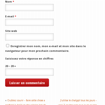
Nom
*
E-mail
*
Site web
Enregistrer mon nom, mon e-mail et mon site dans le
navigateur pour mon prochain commentaire.
Saisissez votre réponse en chiffres
20 − 20 =
«
Oubliez courir – faire cette chose a
J'utilise le chatppt tous les jours –
renforcé la brûlure des calories lors de
voici 7 invites sans que je ne puisse