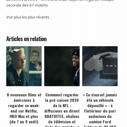
seconde des 67 matchs
Voir plus les plus récents
Articles en relation
8 nouveaux films et
Comment regarder
« Ce n'aurait jamais
émissions à
la pré-saison 2026
été un véhicule
regarder ce week-
de la NFL :
dépouillé » : à
end sur Netflix,
diffusions en direct
l'intérieur du pari
HBO Max et plus
GRATUITES, chaînes
audacieux du
(du 7 au 9 août)
de télévision et
camion Ford
liste des matchs, y
Fathom de 28 350