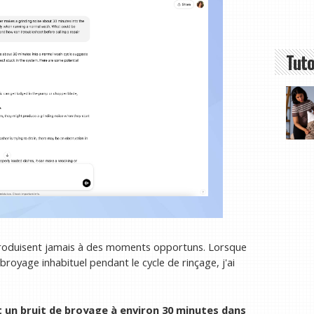
Tuto
produisent jamais à des moments opportuns. Lorsque
royage inhabituel pendant le cycle de rinçage, j'ai
t un bruit de broyage à environ 30 minutes dans