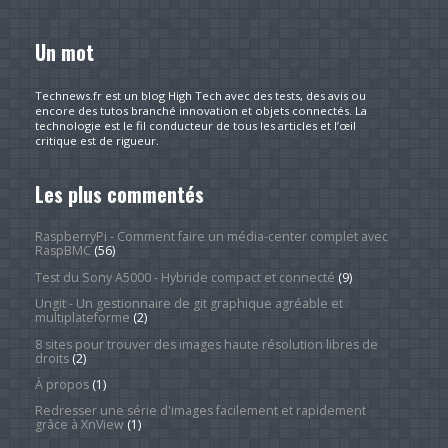
Un mot
Technews.fr est un blog High Tech avec des tests, des avis ou
encore des tutos branché innovation et objets connectés. La
technologie est le fil conducteur de tous les articles et l’œil
critique est de rigueur.
Les plus commentés
RaspberryPi - Comment faire un média-center complet avec
RaspBMC
(56)
Test du Sony A5000 - Hybride compact et connecté
(9)
Ungit - Un gestionnaire de git graphique agréable et
multiplateforme
(2)
8 sites pour trouver des images haute résolution libres de
droits
(2)
À propos
(1)
Redresser une série d'images facilement et rapidement
grâce à XnView
(1)