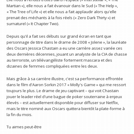
Martian »), elle nous a fait évanouir dans le Sud (« The Help »,
« The Tree of Life ») et elle nous a fait applaudir alors qu'elle
prenait des méchants à la fois réels (« Zero Dark Thirty ») et
surnaturel (« It Chapter Two).
Depuis qu'il a fait ses débuts sur grand écran en tant que
personnage de titre dans le drame de 2008 « Jolene », la lauréate
des Oscars Jessica Chastain a eu une carrière assez variée ces
deux dernières décennies, jouant un analyste de la CIA de chasse
au terroriste, un télévangéliste fortement mascara et des
dizaines de femmes compliquées entre les deux.
Mais grâce à sa carrière illustre, c'est sa performance effrontée
dans le film d'Aaron Sorkin 2017 « Molly's Game » qui me ressort
toujours le plus. Le drame de jeu captivant – qui voit Chastain
jouer le leader réel d'une bague de poker souterraine à enjeux
élevés – est actuellement disponible pour diffuser sur Netflix,
mais le titre nominé aux Oscars quittera bientôt la plate-forme à
la fin du mois.
Tu aimes peut-être