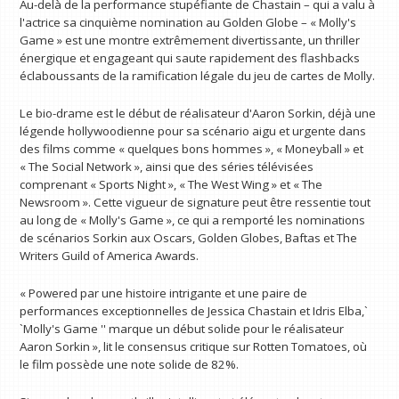
Au-delà de la performance stupéfiante de Chastain – qui a valu à
l'actrice sa cinquième nomination au Golden Globe – « Molly's
Game » est une montre extrêmement divertissante, un thriller
énergique et engageant qui saute rapidement des flashbacks
éclaboussants de la ramification légale du jeu de cartes de Molly.
Le bio-drame est le début de réalisateur d'Aaron Sorkin, déjà une
légende hollywoodienne pour sa scénario aigu et urgente dans
des films comme « quelques bons hommes », « Moneyball » et
« The Social Network », ainsi que des séries télévisées
comprenant « Sports Night », « The West Wing » et « The
Newsroom ». Cette vigueur de signature peut être ressentie tout
au long de « Molly's Game », ce qui a remporté les nominations
de scénarios Sorkin aux Oscars, Golden Globes, Baftas et The
Writers Guild of America Awards.
« Powered par une histoire intrigante et une paire de
performances exceptionnelles de Jessica Chastain et Idris Elba,`
`Molly's Game '' marque un début solide pour le réalisateur
Aaron Sorkin », lit le consensus critique sur Rotten Tomatoes, où
le film possède une note solide de 82%.