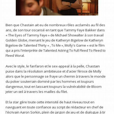
Bien que Chastain ait eu de nombreux rôles acclamés au fil des
ans, de son tour oscarisé en tant que Tammy Faye Bakker dans
« The Eyes of Tammy Faye » de Michael Showalter à son travail
Golden Globe, menant le jeu de Katheryn Bigelow de Katheryn
Bigelow de Talented Thirty « , To Me », Molly's Game « est le film
qui a pris l'interprète de Talented Actring To Full Fleed To Fleed to
Fleed Woral.
Avec le style, le fanfaron et le sex-appeal à la pelle, Chastain
puise dans la résolution ambitieuse et d'acier féroce de Molly
alors que le personnage se fraye un chemin à travers le monde
du poker souterrain dominé par les hommes et toujours
dangereux, tout en laissant toujours la vulnérabilité de Bloom
jeter un œil à travers les mailles du filet.
Et la star gère toute cette intensité de haut niveau tout en
naviguant en toute confiance au script de rédacteur en chef de
l'écrivain Aaron Sorkin, plein de jargon de jeu et de dialogue à tir