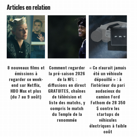
Articles en relation
8 nouveaux films et
Comment regarder
« Ce n'aurait jamais
émissions à
la pré-saison 2026
été un véhicule
regarder ce week-
de la NFL :
dépouillé » : à
end sur Netflix,
diffusions en direct
l'intérieur du pari
HBO Max et plus
GRATUITES, chaînes
audacieux du
(du 7 au 9 août)
de télévision et
camion Ford
liste des matchs, y
Fathom de 28 350
compris le match
$ contre les
du Temple de la
startups de
renommée
véhicules
électriques à faible
coût