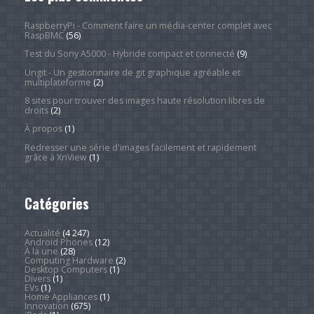
RaspberryPi - Comment faire un média-center complet avec
RaspBMC
(56)
Test du Sony A5000 - Hybride compact et connecté
(9)
Ungit - Un gestionnaire de git graphique agréable et
multiplateforme
(2)
8 sites pour trouver des images haute résolution libres de
droits
(2)
À propos
(1)
Redresser une série d'images facilement et rapidement
grâce à XnView
(1)
Catégories
Actualité
(4 247)
Android Phones
(12)
À la une
(28)
Computing Hardware
(2)
Desktop Computers
(1)
Divers
(1)
EVs
(1)
Home Appliances
(1)
Innovation
(675)