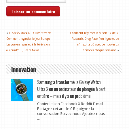
«
FCSB VS MAN UTD Live Stream:
Comment regarder la saison 17 de «
Comment regarder le jeu Europa
Rupaul's Drag Race '' en ligne et de
League en ligne et à la télévision
n'importe où avec de nouveaux
aujourd'hui, Team News
épisodes chaque semaine
»
Innovation
Samsung a transformé la Galaxy Watch
Ultra 2 en un ordinateur de plongée à part
entière – mais il y a un problème
Copier le lien Facebook X Reddit E-mail
Partagez cet article 0 Rejoignez la
conversation Suivez-nous Ajoutez-nous
...