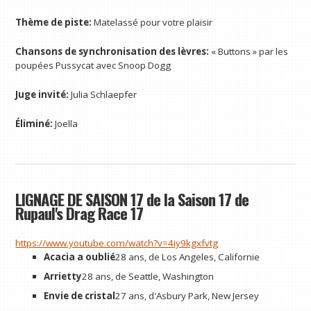
Thème de piste:
Matelassé pour votre plaisir
Chansons de synchronisation des lèvres:
« Buttons » par les
poupées Pussycat avec Snoop Dogg
Juge invité:
Julia Schlaepfer
Éliminé:
Joella
LIGNAGE DE SAISON 17 de la Saison 17 de
Rupaul's Drag Race 17
https://www.youtube.com/watch?v=4iy9kgxfvtg
Acacia a oublié
28 ans, de Los Angeles, Californie
Arrietty
28 ans, de Seattle, Washington
Envie de cristal
27 ans, d'Asbury Park, New Jersey