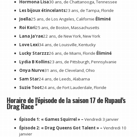
Hormona Lisa
30 ans, de Chattanooga, Tennessee
Les bijoux étincelants
23 ans, de Tampa, Floride
Joella
25 ans, de Los Angeles, Californie
Éliminé
Roi Kori
25 ans, de Boston, Massachusetts
Lana Ja'rae
22 ans, de New York, New York
Love Lexi
34 ans, de Louisville, Kentucky
Lucky Starzzz
26 ans, de Miami, Floride
Éliminé
Lydia B Kollins
23 ans, de Pittsburgh, Pennsylvanie
Onya Nurve
31 ans, de Cleveland, Ohio
Sam Star
24 ans, de Leeds, Alabama
Suzie Toot
24 ans, de Fort Lauderdale, Floride
Horaire de l'épisode de la saison 17 de Rupaul's
Drag Race ''
Épisode 1: « Games Squirrel » –
Vendredi 3 janvier
Épisode 2: « Drag Queens Got Talent » –
Vendredi 10
janvier