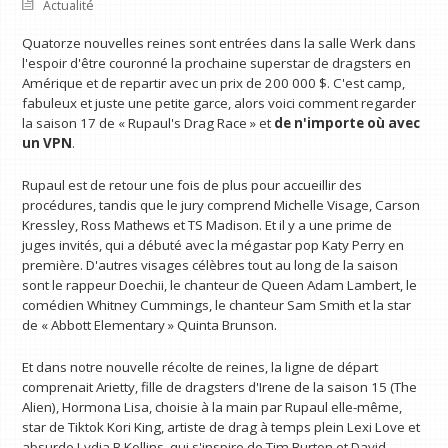
Actualité
Quatorze nouvelles reines sont entrées dans la salle Werk dans
l'espoir d'être couronné la prochaine superstar de dragsters en
Amérique et de repartir avec un prix de 200 000 $. C'est camp,
fabuleux et juste une petite garce, alors voici comment regarder
la saison 17 de « Rupaul's Drag Race » et
de n'importe où avec
un VPN
.
Rupaul est de retour une fois de plus pour accueillir des
procédures, tandis que le jury comprend Michelle Visage, Carson
Kressley, Ross Mathews et TS Madison. Et il y a une prime de
juges invités, qui a débuté avec la mégastar pop Katy Perry en
première. D'autres visages célèbres tout au long de la saison
sont le rappeur Doechii, le chanteur de Queen Adam Lambert, le
comédien Whitney Cummings, le chanteur Sam Smith et la star
de « Abbott Elementary » Quinta Brunson.
Et dans notre nouvelle récolte de reines, la ligne de départ
comprenait Arietty, fille de dragsters d'Irene de la saison 15 (The
Alien), Hormona Lisa, choisie à la main par Rupaul elle-même,
star de Tiktok Kori King, artiste de drag à temps plein Lexi Love et
absurde Lydia B Kollins, qui s'inspire de Tim Burton et David