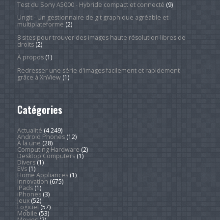
Test du Sony A5000 - Hybride compact et connecté
(9)
Ungit - Un gestionnaire de git graphique agréable et
multiplateforme
(2)
8 sites pour trouver des images haute résolution libres de
droits
(2)
À propos
(1)
Redresser une série d'images facilement et rapidement
grâce à XnView
(1)
Catégories
Actualité
(4 249)
Android Phones
(12)
À la une
(28)
Computing Hardware
(2)
Desktop Computers
(1)
Divers
(1)
EVs
(1)
Home Appliances
(1)
Innovation
(675)
iPads
(1)
iPhones
(3)
Jeux
(52)
Logiciel
(57)
Mobile
(53)
Movies
(2)