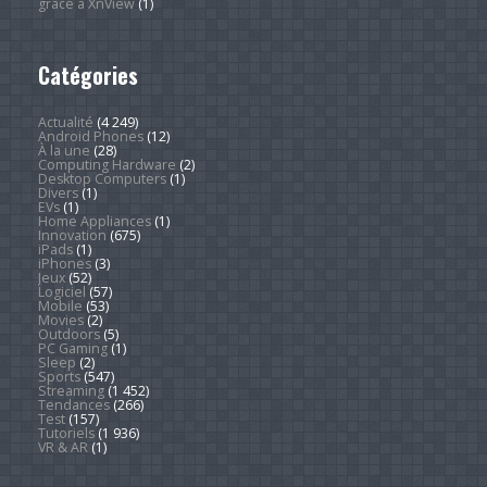
grâce à XnView
(1)
Catégories
Actualité
(4 249)
Android Phones
(12)
À la une
(28)
Computing Hardware
(2)
Desktop Computers
(1)
Divers
(1)
EVs
(1)
Home Appliances
(1)
Innovation
(675)
iPads
(1)
iPhones
(3)
Jeux
(52)
Logiciel
(57)
Mobile
(53)
Movies
(2)
Outdoors
(5)
PC Gaming
(1)
Sleep
(2)
Sports
(547)
Streaming
(1 452)
Tendances
(266)
Test
(157)
Tutoriels
(1 936)
VR & AR
(1)