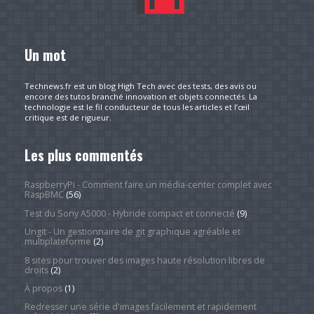
Un mot
Technews.fr est un blog High Tech avec des tests, des avis ou
encore des tutos branché innovation et objets connectés. La
technologie est le fil conducteur de tous les articles et l’œil
critique est de rigueur.
Les plus commentés
RaspberryPi - Comment faire un média-center complet avec
RaspBMC
(56)
Test du Sony A5000 - Hybride compact et connecté
(9)
Ungit - Un gestionnaire de git graphique agréable et
multiplateforme
(2)
8 sites pour trouver des images haute résolution libres de
droits
(2)
À propos
(1)
Redresser une série d'images facilement et rapidement