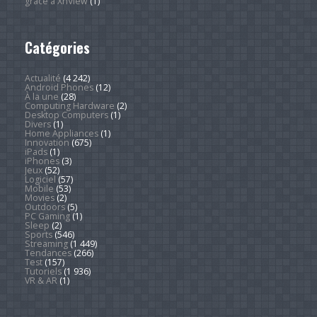
grâce à XnView
(1)
Catégories
Actualité
(4 242)
Android Phones
(12)
À la une
(28)
Computing Hardware
(2)
Desktop Computers
(1)
Divers
(1)
Home Appliances
(1)
Innovation
(675)
iPads
(1)
iPhones
(3)
Jeux
(52)
Logiciel
(57)
Mobile
(53)
Movies
(2)
Outdoors
(5)
PC Gaming
(1)
Sleep
(2)
Sports
(546)
Streaming
(1 449)
Tendances
(266)
Test
(157)
Tutoriels
(1 936)
VR & AR
(1)