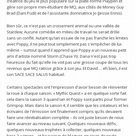
créatrice du jeu le plus populaire sur la plate-forme Playpen et
gère son propre mini-étudiant de MQ, aux côtés de Money Guy
Brad (Dani Pudi) et de l'assistante dominatrice Jo (Jessie Ennis).
Bien sûr, ce n'est pas un croisement animal ou une vallée de
Stardew; Aucune comédie en milieu de travail ne serait drôle
sans un conflit. Autant qu'Ian essaie de ne pas franchir les limites
avec Poppy, il ne peut tout simplement pas s'empêcher de lui-
même – surtout quand il apprend que Poppy a un nouveau petit
ami d'artiste nommé Storm (Chase Yi). Dana n'est pas trop
heureuse du fait qu'elle ne voit pas une grosse coupe de tous les
revenus que MQ ratisse grâce à son jeu. Et David … eh bien, il est
son SACE SACE SALUS habituel.
Certains spectacles ont l'impression d'avoir besoin de réinventer
la roue à chaque saison. « Mythic Quest » a en quelque sorte fait
cela dans la saison 3 quand Ian et Poppy sont partis pour former
Grimpop. Mais dans la saison 4, il semble que les créateurs et les
écrivains de l'émission ont finalement compris qu'ils devaient
faire une réinitialisation complète – ils ont juste besoin de nous
faire avancer au niveau suivant. Quelques nouveaux défis,
quelques nouveaux trophées à collecter, quelques nouveaux
boss à vaincre – et beaucoup de blagues en cours de route.