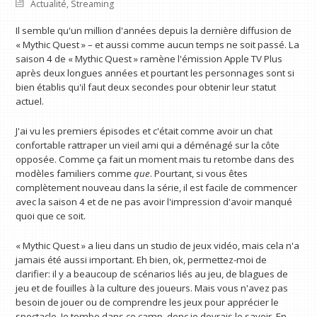
Actualité
,
Streaming
Il semble qu'un million d'années depuis la dernière diffusion de
« Mythic Quest » – et aussi comme aucun temps ne soit passé. La
saison 4 de « Mythic Quest » ramène l'émission Apple TV Plus
après deux longues années et pourtant les personnages sont si
bien établis qu'il faut deux secondes pour obtenir leur statut
actuel.
J'ai vu les premiers épisodes et c'était comme avoir un chat
confortable rattraper un vieil ami qui a déménagé sur la côte
opposée. Comme ça fait un moment mais tu retombe dans des
modèles familiers comme
que
. Pourtant, si vous êtes
complètement nouveau dans la série, il est facile de commencer
avec la saison 4 et de ne pas avoir l'impression d'avoir manqué
quoi que ce soit.
« Mythic Quest » a lieu dans un studio de jeux vidéo, mais cela n'a
jamais été aussi important. Eh bien, ok, permettez-moi de
clarifier: il y a beaucoup de scénarios liés au jeu, de blagues de
jeu et de fouilles à la culture des joueurs. Mais vous n'avez pas
besoin de jouer ou de comprendre les jeux pour apprécier le
spectacle. Je tombe dans ce camp, donc je devrais le savoir. En