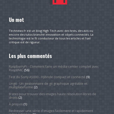
Un mot
Technews.fr est un blog High Tech avec des tests, des avis ou
encore des tutos branché innovation et objets connectés. La
technologie est le fil conducteur de tous les articles et l’œil
critique est de rigueur.
Les plus commentés
RaspberryPi - Comment faire un média-center complet avec
RaspBMC
(56)
Test du Sony A5000 - Hybride compact et connecté
(9)
Ungit - Un gestionnaire de git graphique agréable et
multiplateforme
(2)
8 sites pour trouver des images haute résolution libres de
droits
(2)
À propos
(1)
Redresser une série d'images facilement et rapidement