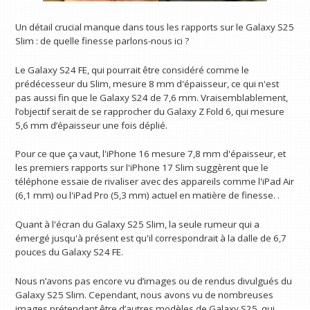
Un détail crucial manque dans tous les rapports sur le Galaxy S25
Slim : de quelle finesse parlons-nous ici ?
Le Galaxy S24 FE, qui pourrait être considéré comme le
prédécesseur du Slim, mesure 8 mm d'épaisseur, ce qui n'est
pas aussi fin que le Galaxy S24 de 7,6 mm. Vraisemblablement,
l’objectif serait de se rapprocher du Galaxy Z Fold 6, qui mesure
5,6 mm d’épaisseur une fois déplié.
Pour ce que ça vaut, l'iPhone 16 mesure 7,8 mm d'épaisseur, et
les premiers rapports sur l'iPhone 17 Slim suggèrent que le
téléphone essaie de rivaliser avec des appareils comme l'iPad Air
(6,1 mm) ou l'iPad Pro (5,3 mm) actuel en matière de finesse. .
Quant à l'écran du Galaxy S25 Slim, la seule rumeur qui a
émergé jusqu'à présent est qu'il correspondrait à la dalle de 6,7
pouces du Galaxy S24 FE.
Nous n’avons pas encore vu d’images ou de rendus divulgués du
Galaxy S25 Slim. Cependant, nous avons vu de nombreuses
images prétendant être d’autres modèles de Galaxy S25, qui