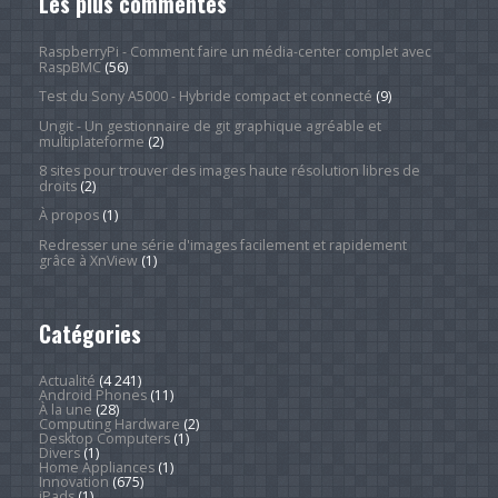
Les plus commentés
RaspberryPi - Comment faire un média-center complet avec
RaspBMC
(56)
Test du Sony A5000 - Hybride compact et connecté
(9)
Ungit - Un gestionnaire de git graphique agréable et
multiplateforme
(2)
8 sites pour trouver des images haute résolution libres de
droits
(2)
À propos
(1)
Redresser une série d'images facilement et rapidement
grâce à XnView
(1)
Catégories
Actualité
(4 241)
Android Phones
(11)
À la une
(28)
Computing Hardware
(2)
Desktop Computers
(1)
Divers
(1)
Home Appliances
(1)
Innovation
(675)
iPads
(1)