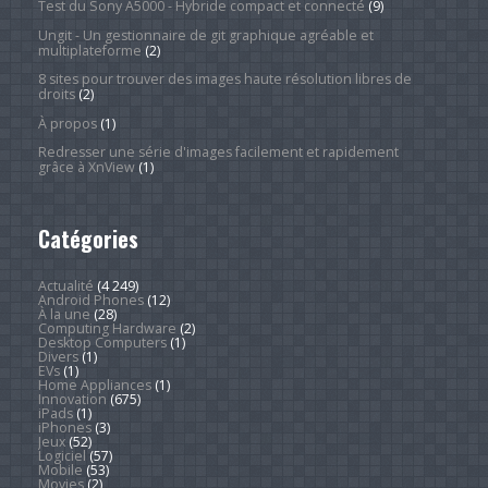
Test du Sony A5000 - Hybride compact et connecté
(9)
Ungit - Un gestionnaire de git graphique agréable et
multiplateforme
(2)
8 sites pour trouver des images haute résolution libres de
droits
(2)
À propos
(1)
Redresser une série d'images facilement et rapidement
grâce à XnView
(1)
Catégories
Actualité
(4 249)
Android Phones
(12)
À la une
(28)
Computing Hardware
(2)
Desktop Computers
(1)
Divers
(1)
EVs
(1)
Home Appliances
(1)
Innovation
(675)
iPads
(1)
iPhones
(3)
Jeux
(52)
Logiciel
(57)
Mobile
(53)
Movies
(2)