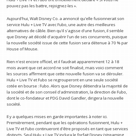
pouvez pas les battre, rejoignez-les ».
Aujourd'hui, Walt Disney Co. a annoncé qu'elle fusionnerait son
service Hulu + Live TV avec Fubo, une autre des meilleures
alternatives de câble. Bien qu'il s'agisse d'une fusion, il semble
que Disney ait décidé d'acquérir l'un de ses concurrents, puisque
la nouvelle société issue de cette fusion sera détenue à 70 % par
House of Mouse.
Rien n'est encore officiel, et il faudrait apparemment 12 à 18
mois avant que cet accord ne soit finalisé, mais voici comment
les sources affirment que cette nouvelle fusion va se dérouler.
Hulu + Live TV et Fubo se regrouperont en une seule société
cotée en bourse : Fubo. Alors que Disney détiendra la majorité de
la société et de son conseil d'administration, la direction de Fubo,
dont le co-fondateur et PDG David Gandler, dirigera la nouvelle
société.
Il y a quelques mises en garde importantes à noter ici.
Premièrement, pendant que les opérations fusionnent, Hulu +
Live TV et Fubo continueront d'être proposés en tant que services
distincts. Seul Hulu + Live TV inclura le forfait Disney (streaming