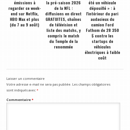
émissions à
la pré-saison 2026
été un véhicule
regarder ce week-
de la NFL :
dépouillé » : à
end sur Netflix,
diffusions en direct
l'intérieur du pari
HBO Max et plus
GRATUITES, chaînes
audacieux du
(du 7 au 9 août)
de télévision et
camion Ford
liste des matchs, y
Fathom de 28 350
compris le match
$ contre les
du Temple de la
startups de
renommée
véhicules
électriques à faible
coût
Laisser un commentaire
Votre adresse e-mail ne sera pas publiée.
Les champs obligatoires
sont indiqués avec
*
Commentaire
*