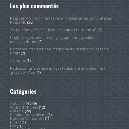
Les plus commentés
RaspberryPi - Comment faire un média-center complet avec
RaspBMC
(56)
Test du Sony A5000 - Hybride compact et connecté
(9)
Ungit - Un gestionnaire de git graphique agréable et
multiplateforme
(2)
8 sites pour trouver des images haute résolution libres de
droits
(2)
À propos
(1)
Redresser une série d'images facilement et rapidement
grâce à XnView
(1)
Catégories
Actualité
(4 249)
Android Phones
(12)
À la une
(28)
Computing Hardware
(2)
Desktop Computers
(1)
Divers
(1)
EVs
(1)