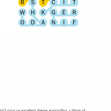
 NYT pour un excellent thème aujourd'hui. « Show of