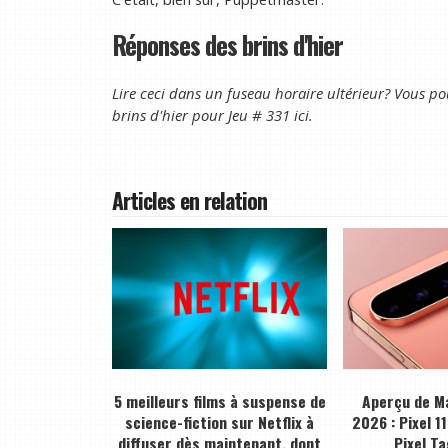
Réponses des brins d'hier
Lire ceci dans un fuseau horaire ultérieur? Vous pou
brins d'hier pour
Jeu # 331 ici
.
Articles en relation
5 meilleurs films à suspense de
Aperçu de M
science-fiction sur Netflix à
2026 : Pixel 11
diffuser dès maintenant, dont
Pixel Ta