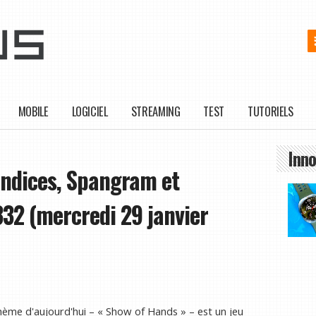
MOBILE
LOGICIEL
STREAMING
TEST
TUTORIELS
Inno
Indices, Spangram et
32 (mercredi 29 janvier
thème d'aujourd'hui – « Show of Hands » – est un jeu