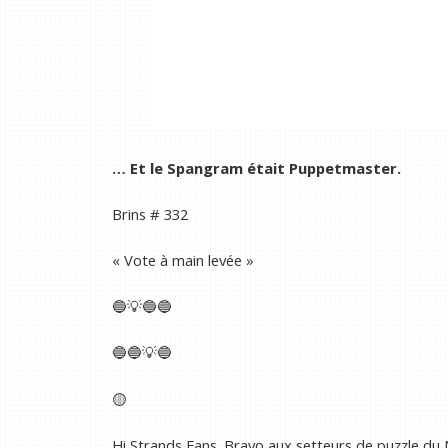
… Et le Spangram était Puppetmaster.
Brins # 332
« Vote à main levée »
🔵💡🔵🔵
🔵🔵💡🔵
🟡
Hi Strands Fans. Bravo aux setteurs de puzzle du