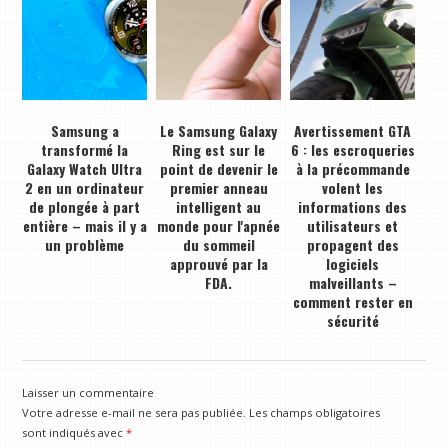
Samsung a
Le Samsung Galaxy
Avertissement GTA
transformé la
Ring est sur le
6 : les escroqueries
Galaxy Watch Ultra
point de devenir le
à la précommande
2 en un ordinateur
premier anneau
volent les
de plongée à part
intelligent au
informations des
entière – mais il y a
monde pour l'apnée
utilisateurs et
un problème
du sommeil
propagent des
approuvé par la
logiciels
FDA.
malveillants –
comment rester en
sécurité
Laisser un commentaire
Votre adresse e-mail ne sera pas publiée.
Les champs obligatoires
sont indiqués avec
*