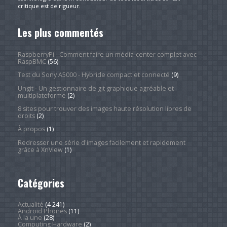
critique est de rigueur.
Les plus commentés
RaspberryPi - Comment faire un média-center complet avec
RaspBMC
(56)
Test du Sony A5000 - Hybride compact et connecté
(9)
Ungit - Un gestionnaire de git graphique agréable et
multiplateforme
(2)
8 sites pour trouver des images haute résolution libres de
droits
(2)
À propos
(1)
Redresser une série d'images facilement et rapidement
grâce à XnView
(1)
Catégories
Actualité
(4 241)
Android Phones
(11)
À la une
(28)
Computing Hardware
(2)