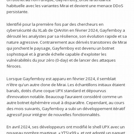
habituelle avec les variantes Mirai et devient une menace DDoS
persistante.
Identifié pour la première fois par des chercheurs en
cybersécurité du XLab de QiAnXin en février 2024, Gayfemboy a
dérouté les analystes par sa résilience, son évolution rapide et sa
nature agressive. Contrairement aux dérivés transitoires de Mirai
qui jonchent le paysage, Gayfemboy est devenu un botnet
sophistiqué et à grande échelle capable d'exploiter les
vulnérabilités du jour zéro (0-day) et de lancer des attaques
féroces.
Lorsque Gayfemboy est apparu en février 2024, il semblait
n'être qu'un autre clone de Mirai. Les échantillons initiaux étaient
banals, dotés d’une coque UPX standard et dépourvus
d’innovation notable. Beaucoup l’auraient considéré comme un
autre botnet éphémère voué à disparaître. Cependant, au cours
des mois suivants, Gayfemboy a subi un développement itératif
agressif pour intégrer de nouvelles fonctionnalités.
En avril 2024, ses développeurs ont modifié le shell UPX avec un
nouveau nombre magique, « YTS\x99 », et ont adopté un paquet